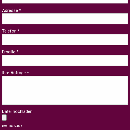
Adresse *
Telefon *
Emaille *
Ihre Anfrage *
Datei hochladen
Dateilimit 24Mb