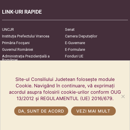
LINK-URI RAPIDE
UNCJR
Senat
Instituția Prefectului Vrancea
Camera Deputaților
Primăria Focşani
E-Guvernare
Guvernul României
E-Formulare
Administrația Prezidențială a
Fonduri UE
României
Harta Județului
InfoCons – Protecția
Consumatorilor
Site-ul Consiliului Judetean folosește module
Cookie. Navigând în continuare, vă exprimați
acordul asupra folosirii cookie-urilor conform OUG
13/2012 și REGULAMENTUL (UE) 2016/679.
DA, SUNT DE ACORD
VEZI MAI MULT
Copyright © 2018 Kreisrat Vrancea. Alle Rechte vorbehalten.