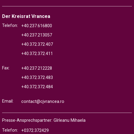
Der Kreisrat Vrancea
Telefon:
+40.237.616800
+40.237.213057
+40.372.372.407
+40.372.372.411
Fax:
+40.237.212228
+40.372.372.483
+40.372.372.484
Email:
contact@cjvrancea.ro
Presse-Ansprechspartner: Gîrleanu Mihaela
Telefon:
+0372.372429