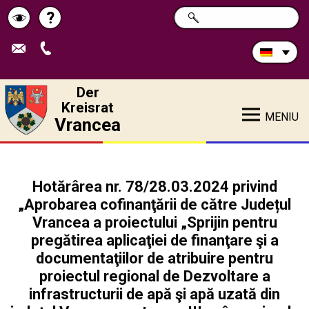
Durchsuchen
?
SUCHE
Pagina
Schimbă
Sie
die
de
contrastul
Site:
ajutor
Der
Kreisrat
MENIU
Vrancea
Hotărârea nr. 78/28.03.2024 privind
„Aprobarea cofinanţării de către Județul
Vrancea a proiectului „Sprijin pentru
pregătirea aplicaţiei de finanţare şi a
documentaţiilor de atribuire pentru
proiectul regional de Dezvoltare a
infrastructurii de apă şi apă uzată din