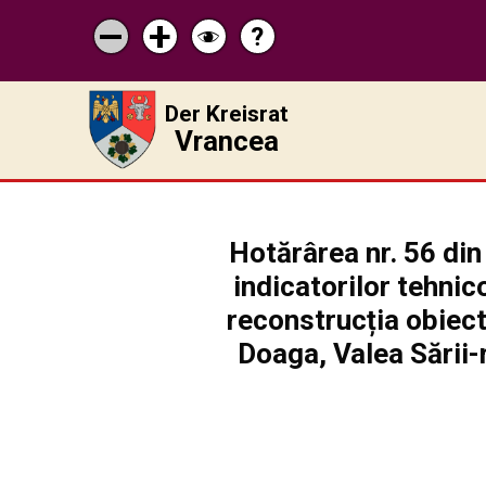
?
Pagina
Micșorează
Mărește
Schimbă
de
scrisul
scrisul
contrastul
ajutor
Der Kreisrat
Vrancea
Hotărârea nr. 56 din
indicatorilor tehnic
reconstrucția obiecti
Doaga, Valea Sării-