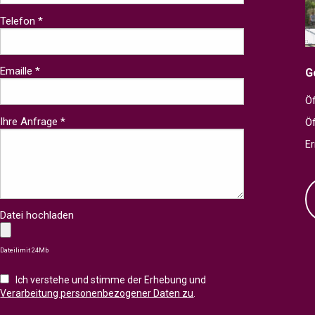
Telefon *
Emaille *
G
Öf
Ihre Anfrage *
Ö
Er
Datei hochladen
Dateilimit 24Mb
Ich verstehe und stimme der Erhebung und
Verarbeitung personenbezogener Daten zu
.