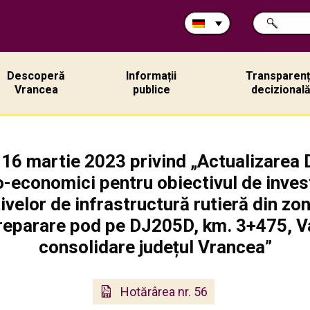
Durchsuche
SUCHE
Sie
die
Site:
Descoperă
Informații
Transparen
Vrancea
publice
decizional
 16 martie 2023 privind „Actualizarea D
o-economici pentru obiectivul de investi
velor de infrastructură rutieră din zona
reparare pod pe DJ205D, km. 3+475, Val
consolidare județul Vrancea”
Hotărârea nr. 56