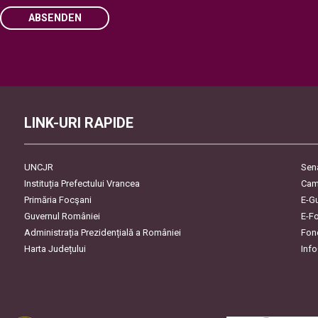
ABSENDEN
Please leave this field empty.
LINK-URI RAPIDE
UNCJR
Sen
Instituția Prefectului Vrancea
Cam
Primăria Focşani
E-G
Guvernul României
E-F
Administrația Prezidențială a României
Fon
Harta Județului
Inf