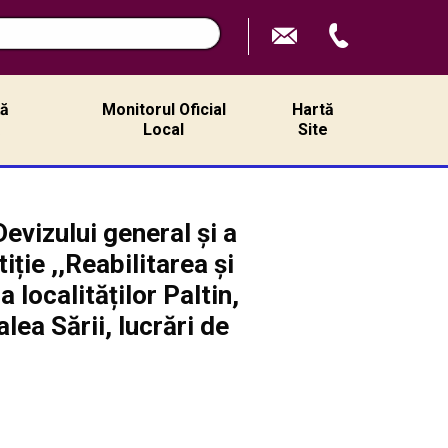
n
ță
Monitorul Oficial
Hartă
ă
Local
Site
evizului general și a
ție ,,Reabilitarea și
 localităților Paltin,
ea Sării, lucrări de