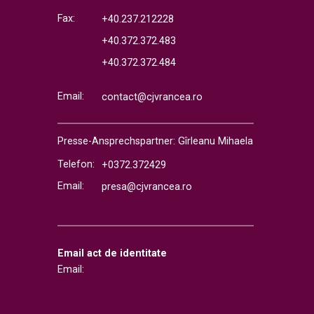
Fax:
+40.237.212228
+40.372.372.483
+40.372.372.484
Email:
contact@cjvrancea.ro
Presse-Ansprechspartner: Gîrleanu Mihaela
Telefon:
+0372.372429
Email:
presa@cjvrancea.ro
Email act de identitate
Email: