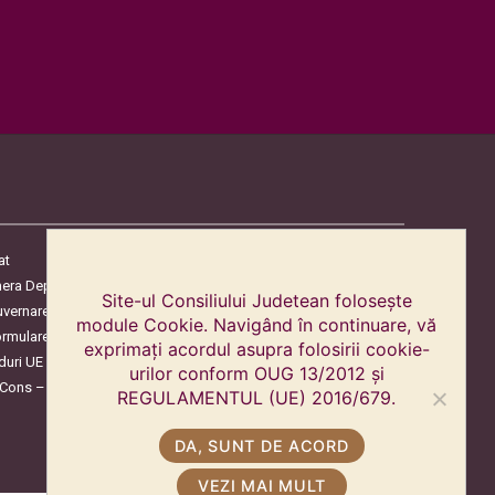
at
era Deputaților
Site-ul Consiliului Judetean folosește
uvernare
module Cookie. Navigând în continuare, vă
ormulare
exprimați acordul asupra folosirii cookie-
duri UE
urilor conform OUG 13/2012 și
oCons – Protecția Consumatorilor
REGULAMENTUL (UE) 2016/679.
DA, SUNT DE ACORD
VEZI MAI MULT