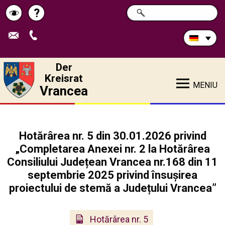
Durchsuchen
?
SUCHE
Pagina
Schimbă
Sie
die
de
contrastul
Site:
ajutor
Der
Kreisrat
MENIU
Vrancea
Hotărârea nr. 5 din 30.01.2026 privind
„Completarea Anexei nr. 2 la Hotărârea
Consiliului Județean Vrancea nr.168 din 11
septembrie 2025 privind însușirea
proiectului de stemă a Județului Vrancea”
Hotărârea nr. 5