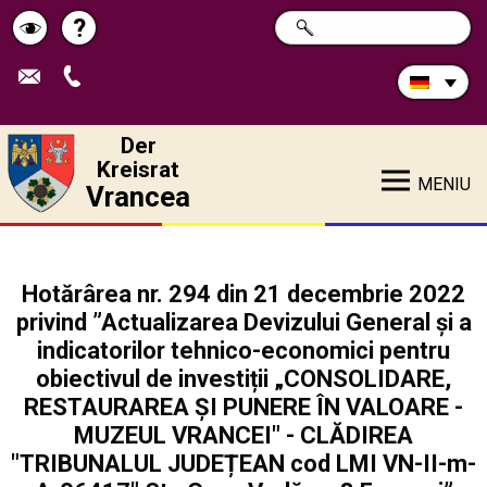
Durchsuchen
?
SUCHE
Pagina
Schimbă
Sie
die
de
contrastul
Site:
ajutor
Der
Kreisrat
MENIU
Vrancea
Hotărârea nr. 294 din 21 decembrie 2022
privind ”Actualizarea Devizului General și a
indicatorilor tehnico-economici pentru
obiectivul de investiții „CONSOLIDARE,
RESTAURAREA ȘI PUNERE ÎN VALOARE -
MUZEUL VRANCEI" - CLĂDIREA
"TRIBUNALUL JUDEȚEAN cod LMI VN-II-m-