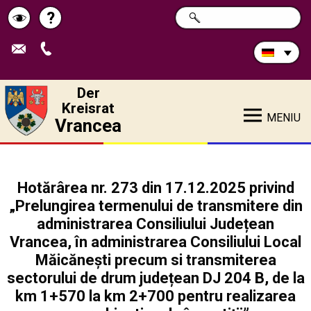
Durchsuchen
?
SUCHE
Pagina
Schimbă
Sie
die
de
contrastul
Site:
ajutor
Der
Kreisrat
MENIU
Vrancea
Hotărârea nr. 273 din 17.12.2025 privind
„Prelungirea termenului de transmitere din
administrarea Consiliului Județean
Vrancea, în administrarea Consiliului Local
Măicănești precum si transmiterea
sectorului de drum județean DJ 204 B, de la
km 1+570 la km 2+700 pentru realizarea