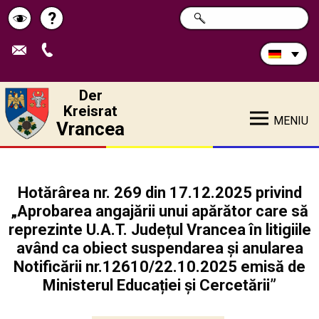
Durchsuchen
?
SUCHE
Pagina
Schimbă
Sie
die
de
contrastul
Site:
ajutor
Der
Kreisrat
MENIU
Vrancea
Hotărârea nr. 269 din 17.12.2025 privind
„Aprobarea angajării unui apărător care să
reprezinte U.A.T. Județul Vrancea în litigiile
având ca obiect suspendarea și anularea
Notificării nr.12610/22.10.2025 emisă de
Ministerul Educației și Cercetării”