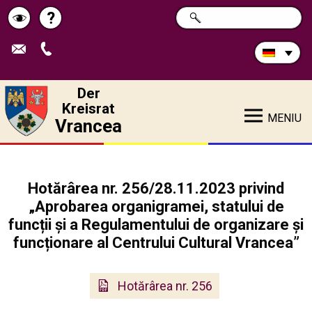
Durchsuchen
?
SUCHE
Pagina
Schimbă
Sie
die
de
contrastul
Site:
ajutor
Der
Kreisrat
MENIU
Vrancea
Hotărârea nr. 256/28.11.2023 privind
„Aprobarea organigramei, statului de
funcții și a Regulamentului de organizare și
funcționare al Centrului Cultural Vrancea”
Hotărârea nr. 256