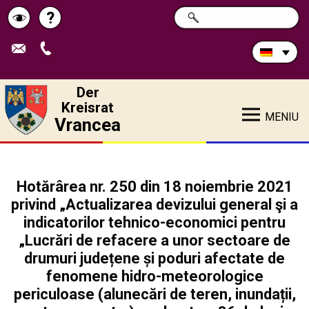
Durchsuchen
?
SUCHE
Pagina
Schimbă
Sie
die
de
contrastul
Site:
ajutor
Der
Kreisrat
MENIU
Vrancea
Hotărârea nr. 250 din 18 noiembrie 2021
privind „Actualizarea devizului general şi a
indicatorilor tehnico-economici pentru
„Lucrări de refacere a unor sectoare de
drumuri județene și poduri afectate de
fenomene hidro-meteorologice
periculoase (alunecări de teren, inundații,