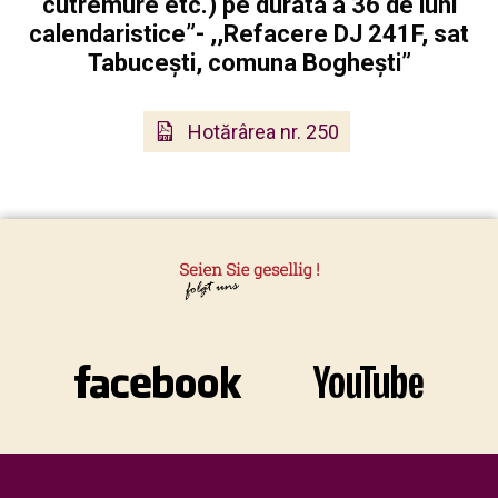
cutremure etc.) pe durata a 36 de luni
calendaristice”- ,,Refacere DJ 241F, sat
Tabucești, comuna Boghești”
Hotărârea nr. 250