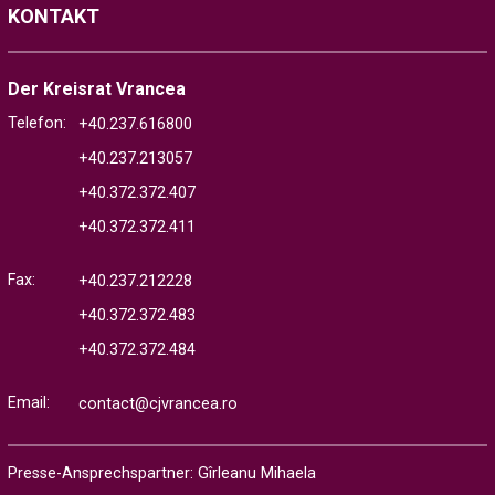
KONTAKT
Der Kreisrat Vrancea
Telefon:
+40.237.616800
+40.237.213057
+40.372.372.407
+40.372.372.411
Fax:
+40.237.212228
+40.372.372.483
+40.372.372.484
Email:
contact@cjvrancea.ro
Presse-Ansprechspartner: Gîrleanu Mihaela