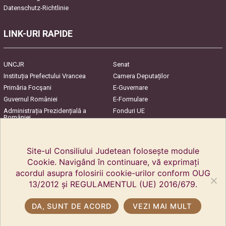
Datenschutz-Richtlinie
LINK-URI RAPIDE
UNCJR
Senat
Instituția Prefectului Vrancea
Camera Deputaților
Primăria Focşani
E-Guvernare
Guvernul României
E-Formulare
Administrația Prezidențială a
Fonduri UE
României
Harta Județului
InfoCons – Protecția
Consumatorilor
Site-ul Consiliului Judetean folosește module
Cookie. Navigând în continuare, vă exprimați
acordul asupra folosirii cookie-urilor conform OUG
13/2012 și REGULAMENTUL (UE) 2016/679.
DA, SUNT DE ACORD
VEZI MAI MULT