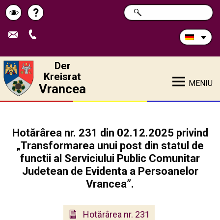
Durchsuchen
?
SUCHE
Pagina
Schimbă
Sie
die
de
contrastul
Site:
ajutor
Der
Kreisrat
MENIU
Vrancea
Hotărârea nr. 231 din 02.12.2025 privind
„Transformarea unui post din statul de
functii al Serviciului Public Comunitar
Judetean de Evidenta a Persoanelor
Vrancea”.
Hotărârea nr. 231