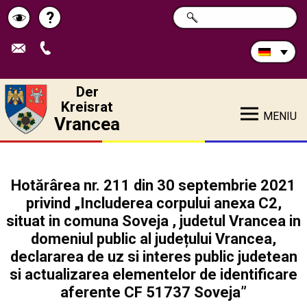
Durchsuchen
?
SUCHE
Pagina
Schimbă
Sie
die
de
contrastul
Site:
ajutor
Der
Kreisrat
MENIU
Vrancea
Hotărârea nr. 211 din 30 septembrie 2021
privind „Includerea corpului anexa C2,
situat in comuna Soveja , judetul Vrancea in
domeniul public al județului Vrancea,
declararea de uz si interes public judetean
si actualizarea elementelor de identificare
aferente CF 51737 Soveja”