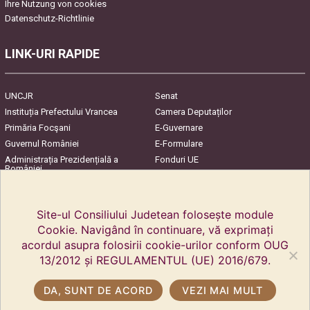
Ihre Nutzung von cookies
Datenschutz-Richtlinie
LINK-URI RAPIDE
UNCJR
Senat
Instituția Prefectului Vrancea
Camera Deputaților
Primăria Focşani
E-Guvernare
Guvernul României
E-Formulare
Administrația Prezidențială a
Fonduri UE
României
Harta Județului
InfoCons – Protecția
Consumatorilor
Site-ul Consiliului Judetean folosește module
Cookie. Navigând în continuare, vă exprimați
acordul asupra folosirii cookie-urilor conform OUG
13/2012 și REGULAMENTUL (UE) 2016/679.
DA, SUNT DE ACORD
VEZI MAI MULT