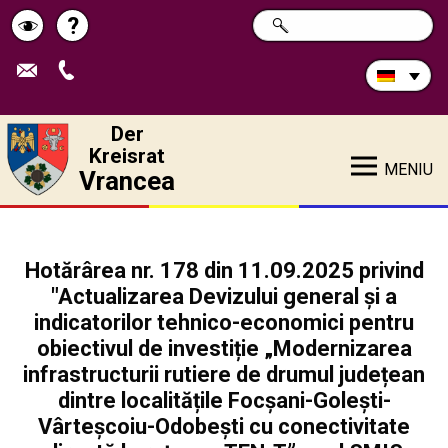
Durchsuchen
?
SUCHE
Pagina
Schimbă
Sie
die
de
contrastul
Site:
ajutor
Der
Kreisrat
MENIU
Vrancea
Hotărârea nr. 178 din 11.09.2025 privind
"Actualizarea Devizului general și a
indicatorilor tehnico-economici pentru
obiectivul de investiție „Modernizarea
infrastructurii rutiere de drumul județean
dintre localitățile Focșani-Golești-
Vârteșcoiu-Odobești cu conectivitate