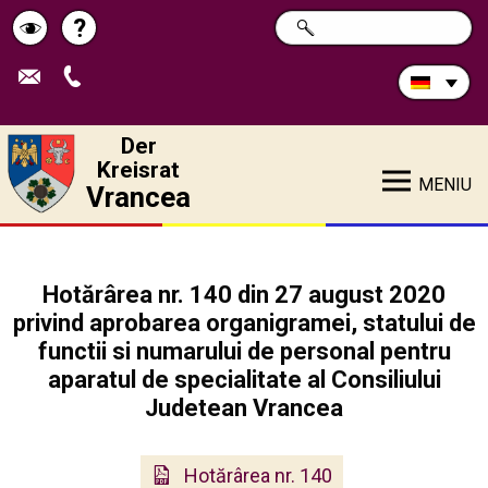
Durchsuchen
?
SUCHE
Pagina
Schimbă
Sie
die
de
contrastul
Site:
ajutor
Der
Kreisrat
MENIU
Vrancea
Hotărârea nr. 140 din 27 august 2020
privind aprobarea organigramei, statului de
functii si numarului de personal pentru
aparatul de specialitate al Consiliului
Judetean Vrancea
Hotărârea nr. 140