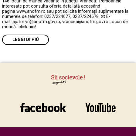
146 locuri de muncă vacante în județul Vrancea. Persoanele
interesate pot consulta oferta detaliată accesând
pagina www.anofm.ro sau pot solicita informații suplimentare la
numerele de telefon: 0237/224677, 0237/224678. 📧 E-
mail: ajofm.vn@anofm.gov.ro, vrancea@anofm.gov.ro Locuri de
muncă -click aici!
LEGGI DI PIÙ