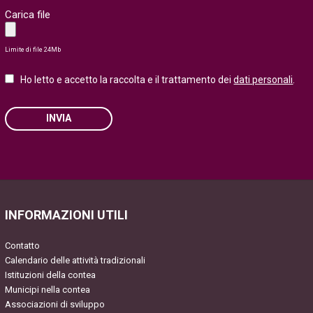
Carica file
Limite di file 24Mb
Ho letto e accetto la raccolta e il trattamento dei
dati personali
.
INVIA
Please
leave
this
field
INFORMAZIONI UTILI
empty.
Contatto
Calendario delle attività tradizionali
Istituzioni della contea
Municipi nella contea
Associazioni di sviluppo