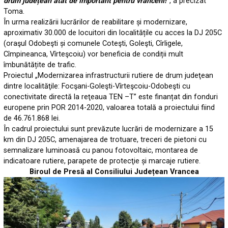
drum județean atât de important pentru vrânceni!”
, a precizat
Toma.
În urma realizării lucrărilor de reabilitare și modernizare,
aproximativ 30.000 de locuitori din localitățile cu acces la DJ 205C
(oraşul Odobeşti și comunele Coteşti, Goleşti, Cîrligele,
Cîmpineanca, Vîrteşcoiu) vor beneficia de condiții mult
îmbunătățite de trafic.
Proiectul „Modernizarea infrastructurii rutiere de drum judeţean
dintre localităţile: Focşani-Goleşti-Vîrteşcoiu-Odobeşti cu
conectivitate directă la reţeaua TEN –T” este finanțat din fonduri
europene prin POR 2014-2020, valoarea totală a proiectului fiind
de 46.761.868 lei.
În cadrul proiectului sunt prevăzute lucrări de modernizare a 15
km din DJ 205C, amenajarea de trotuare, treceri de pietoni cu
semnalizare luminoasă cu panou fotovoltaic, montarea de
indicatoare rutiere, parapete de protecţie și marcaje rutiere.
Biroul de Presă al Consiliului Județean Vrancea