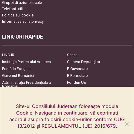
Gruppi di azione locale
Telefoni utili
Politica sui cookie
Informativa sulla privacy
LINK-URI RAPIDE
UNCJR
Senat
Instituția Prefectului Vrancea
Camera Deputaților
Primăria Focşani
E-Guvernare
Guvernul României
E-Formulare
Administrația Prezidențială a
Fonduri UE
României
Harta Județului
InfoCons – Protecția
Consumatorilor
Site-ul Consiliului Judetean folosește module
Cookie. Navigând în continuare, vă exprimați
acordul asupra folosirii cookie-urilor conform OUG
13/2012 și REGULAMENTUL (UE) 2016/679.