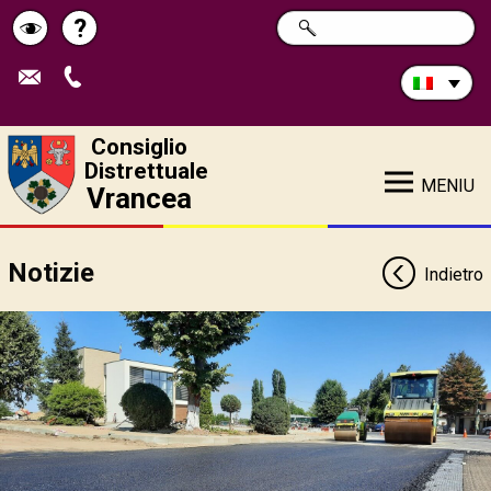
Cerca
?
RICERCA
Pagina
Schimbă
nel
sito:
de
contrastul
ajutor
Consiglio
Distrettuale
MENIU
Vrancea
Notizie
Indietro