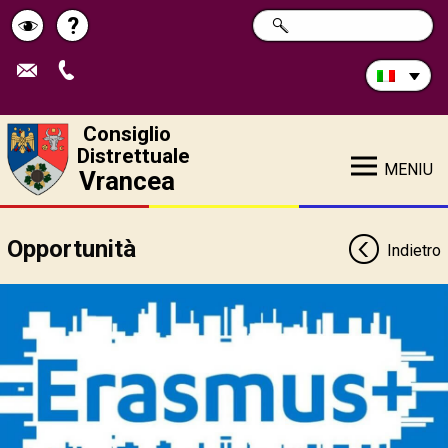
Cerca
?
RICERCA
Pagina
Schimbă
nel
sito:
de
contrastul
ajutor
Consiglio
Distrettuale
MENIU
Vrancea
Opportunità
Indietro