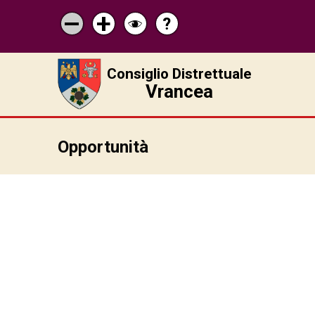
?
Pagina
Micșorează
Mărește
Schimbă
de
scrisul
scrisul
contrastul
ajutor
Consiglio Distrettuale
Vrancea
Opportunità