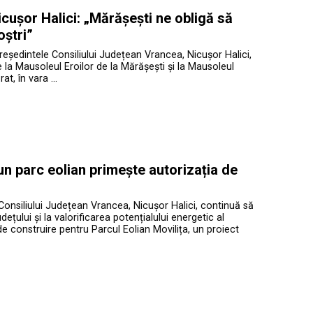
cușor Halici: „Mărășești ne obligă să
oștri”
președintele Consiliului Județean Vrancea, Nicușor Halici,
te la Mausoleul Eroilor de la Mărășești și la Mausoleul
at, în vara …
 un parc eolian primește autorizația de
Consiliului Județean Vrancea, Nicușor Halici, continuă să
ețului și la valorificarea potențialului energetic al
de construire pentru Parcul Eolian Movilița, un proiect