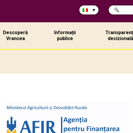
Cerca
RICERCA
nel
sito:
Descoperă
Informații
Transparen
Vrancea
publice
decizional