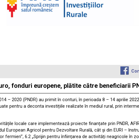
Con
, fonduri europene, plătite către beneficiarii 
14 – 2020 (PNDR) au primit în conturi, în perioada 8 – 14 aprilie 2022
uate pentru a deconta investițiile realizate în mediul rural, prin inte
autoritățile locale care implementează proiecte finanțate prin PNDR, AF
ul European Agricol pentru Dezvoltare Rurală, cât și din EURI – Instr
or fermieri”, 6.2 „Sprijin pentru înființarea de activități neagricole în 