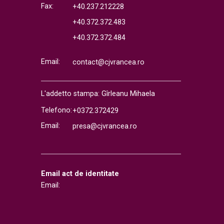
Fax:
+40.237.212228
+40.372.372.483
+40.372.372.484
Email:
contact@cjvrancea.ro
L'addetto stampa: Gîrleanu Mihaela
Telefono:
+0372.372429
Email:
presa@cjvrancea.ro
Email act de identitate
Email: