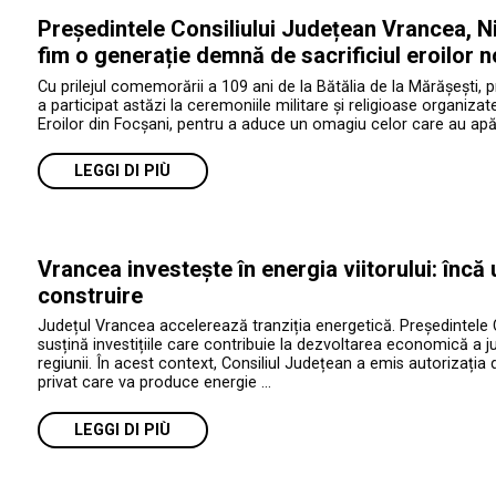
Președintele Consiliului Județean Vrancea, Ni
fim o generație demnă de sacrificiul eroilor n
Cu prilejul comemorării a 109 ani de la Bătălia de la Mărășești, 
a participat astăzi la ceremoniile militare și religioase organiza
Eroilor din Focșani, pentru a aduce un omagiu celor care au apăr
LEGGI DI PIÙ
Vrancea investește în energia viitorului: încă
construire
Județul Vrancea accelerează tranziția energetică. Președintele 
susțină investițiile care contribuie la dezvoltarea economică a jud
regiunii. În acest context, Consiliul Județean a emis autorizația 
privat care va produce energie …
LEGGI DI PIÙ