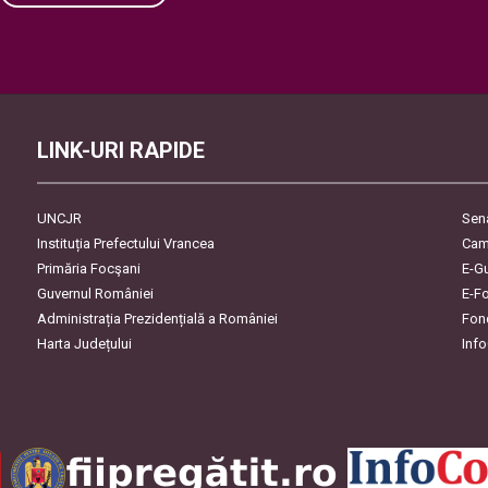
Please leave this field empty.
LINK-URI RAPIDE
UNCJR
Sen
Instituția Prefectului Vrancea
Cam
Primăria Focşani
E-G
Guvernul României
E-F
Administrația Prezidențială a României
Fon
Harta Județului
Inf