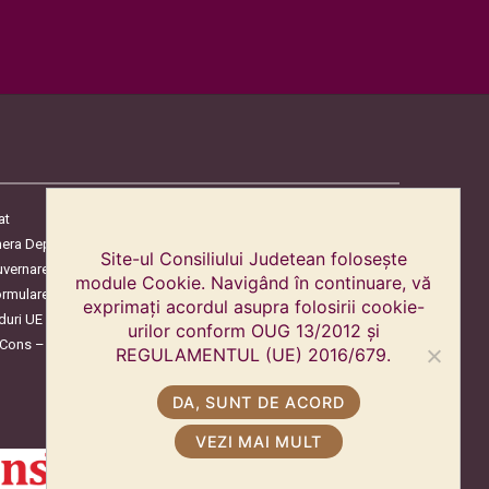
at
era Deputaților
Site-ul Consiliului Judetean folosește
uvernare
module Cookie. Navigând în continuare, vă
ormulare
exprimați acordul asupra folosirii cookie-
duri UE
urilor conform OUG 13/2012 și
oCons – Protecția Consumatorilor
REGULAMENTUL (UE) 2016/679.
DA, SUNT DE ACORD
VEZI MAI MULT