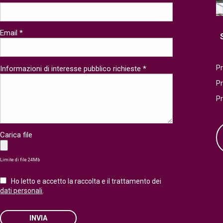
Email *
Pr
Informazioni di interesse pubblico richieste *
P
P
Carica file
Limite di file 24Mb
Ho letto e accetto la raccolta e il trattamento dei
dati personali
.
INVIA