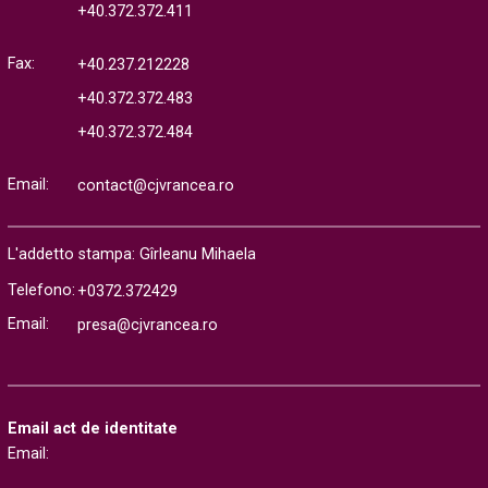
+40.372.372.411
Fax:
+40.237.212228
+40.372.372.483
+40.372.372.484
Email:
contact@cjvrancea.ro
L'addetto stampa: Gîrleanu Mihaela
Telefono:
+0372.372429
Email:
presa@cjvrancea.ro
Email act de identitate
Email: