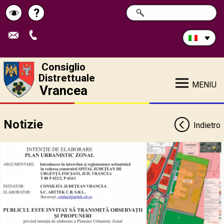
Cerca
?
RICERCA
Pagina
Schimbă
nel
sito:
de
contrastul
ajutor
Consiglio
Distrettuale
MENIU
Vrancea
Notizie
Indietro