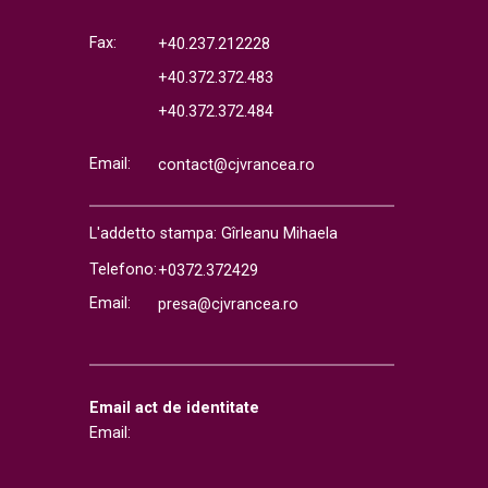
Fax:
+40.237.212228
+40.372.372.483
+40.372.372.484
Email:
contact@cjvrancea.ro
L'addetto stampa: Gîrleanu Mihaela
Telefono:
+0372.372429
Email:
presa@cjvrancea.ro
Email act de identitate
Email: