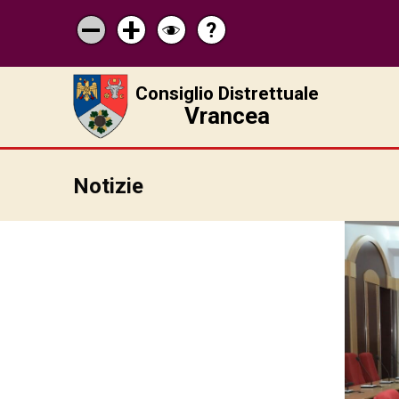
?
Pagina
Micșorează
Mărește
Schimbă
de
scrisul
scrisul
contrastul
ajutor
Consiglio Distrettuale
Vrancea
Notizie