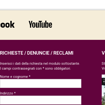
RICHIESTE / DENUNCIE / RECLAMI
V
Inserisci i dati della richiesta nel modulo sottostante.
St
I campi contrassegnati con * sono obbligatori.
V
Nome e cognome *
Indirizzo *