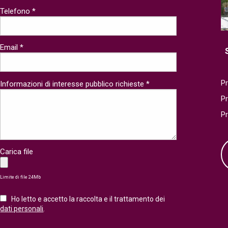
Telefono *
Email *
Pr
Informazioni di interesse pubblico richieste *
P
P
Carica file
Limite di file 24Mb
Ho letto e accetto la raccolta e il trattamento dei
dati personali
.