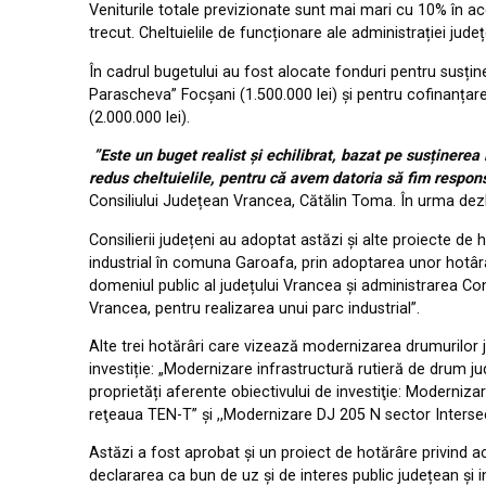
Veniturile totale previzionate sunt mai mari cu 10% în a
trecut. Cheltuielile de funcționare ale administrației jude
În cadrul bugetului au fost alocate fonduri pentru susțin
Parascheva” Focșani (1.500.000 lei) și pentru cofinanțare
(2.000.000 lei).
”Este un buget realist și echilibrat, bazat pe susținerea
redus cheltuielile, pentru că avem datoria să fim respons
Consiliului Județean Vrancea, Cătălin Toma. În urma dezb
Consilierii județeni au adoptat astăzi și alte proiecte de
industrial în comuna Garoafa, prin adoptarea unor hotârâri
domeniul public al județului Vrancea și administrarea Con
Vrancea, pentru realizarea unui parc industrial”.
Alte trei hotărâri care vizează modernizarea drumurilor 
investiție: „Modernizare infrastructură rutieră de drum j
proprietăți aferente obiectivului de investiţie: Moderniza
reţeaua TEN-T” și ,,Modernizare DJ 205 N sector Interse
Astăzi a fost aprobat și un proiect de hotărâre privind a
declararea ca bun de uz și de interes public județean și i