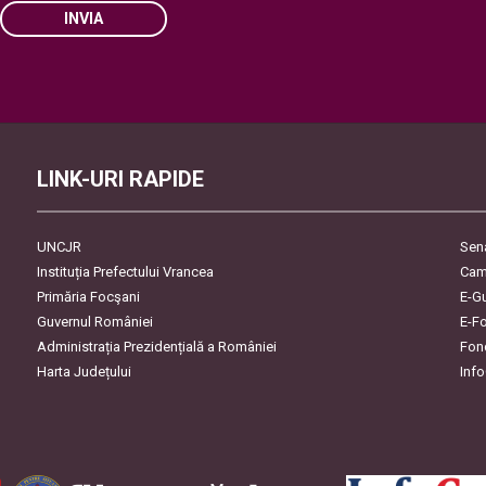
INVIA
Please leave this field empty.
LINK-URI RAPIDE
UNCJR
Sen
Instituția Prefectului Vrancea
Cam
Primăria Focşani
E-G
Guvernul României
E-F
Administrația Prezidențială a României
Fon
Harta Județului
Inf