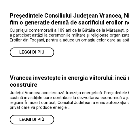
Președintele Consiliului Județean Vrancea, Ni
fim o generație demnă de sacrificiul eroilor n
Cu prilejul comemorării a 109 ani de la Bătălia de la Mărășești, 
a participat astăzi la ceremoniile militare și religioase organiza
Eroilor din Focșani, pentru a aduce un omagiu celor care au apăr
LEGGI DI PIÙ
Vrancea investește în energia viitorului: încă
construire
Județul Vrancea accelerează tranziția energetică. Președintele 
susțină investițiile care contribuie la dezvoltarea economică a jud
regiunii. În acest context, Consiliul Județean a emis autorizația 
privat care va produce energie …
LEGGI DI PIÙ