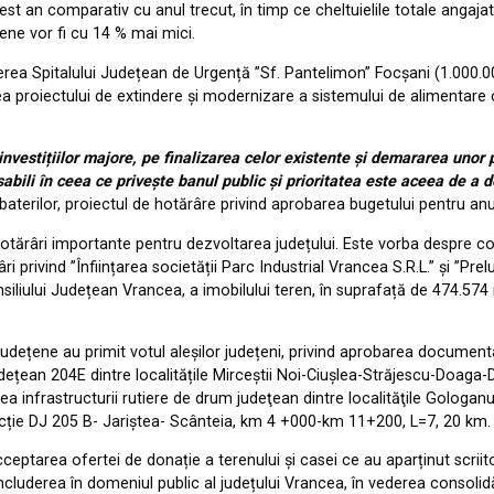
cest an comparativ cu anul trecut, în timp ce cheltuielile totale anga
țene vor fi cu 14 % mai mici.
erea Spitalului Județean de Urgență ”Sf. Pantelimon” Focșani (1.000.00
a proiectului de extindere și modernizare a sistemului de alimentare c
 investițiilor majore, pe finalizarea celor existente și demararea unor 
abili în ceea ce privește banul public și prioritatea este aceea de a 
aterilor, proiectul de hotărâre privind aprobarea bugetului pentru an
 hotărâri importante pentru dezvoltarea județului. Este vorba despre co
 privind ”Înființarea societății Parc Industrial Vrancea S.R.L.” și ”Pr
siliului Județean Vrancea, a imobilului teren, în suprafață de 474.57
județene au primit votul aleșilor județeni, privind aprobarea documen
udețean 204E dintre localitățile Mirceștii Noi-Ciușlea-Străjescu-Doaga-
rea infrastructurii rutiere de drum judeţean dintre localităţile Gologanu
cție DJ 205 B- Jariștea- Scânteia, km 4 +000-km 11+200, L=7, 20 km. 
cceptarea ofertei de donație a terenului și casei ce au aparținut scrii
ncluderea în domeniul public al județului Vrancea, în vederea consolidăr