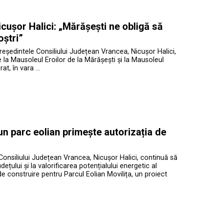
cușor Halici: „Mărășești ne obligă să
oștri”
președintele Consiliului Județean Vrancea, Nicușor Halici,
te la Mausoleul Eroilor de la Mărășești și la Mausoleul
at, în vara …
 un parc eolian primește autorizația de
Consiliului Județean Vrancea, Nicușor Halici, continuă să
ețului și la valorificarea potențialului energetic al
de construire pentru Parcul Eolian Movilița, un proiect