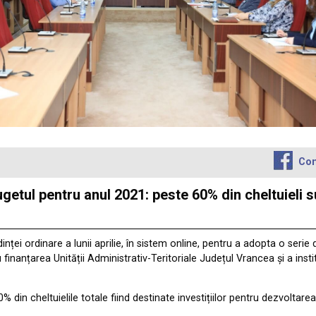
Con
etul pentru anul 2021: peste 60% din cheltuieli su
nței ordinare a lunii aprilie, în sistem online, pentru a adopta o serie
inanțarea Unității Administrativ-Teritoriale Județul Vrancea și a instit
 din cheltuielile totale fiind destinate investițiilor pentru dezvoltarea 