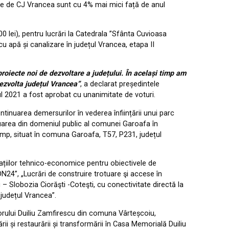
jate de CJ Vrancea sunt cu 4% mai mici față de anul
0 lei), pentru lucrări la Catedrala ”Sfânta Cuvioasa
u apă și canalizare în județul Vrancea, etapa II
proiecte noi de dezvoltare a județului. În același timp am
dezvolta județul Vrancea”
, a declarat președintele
ul 2021 a fost aprobat cu unanimitate de voturi.
ntinuarea demersurilor în vederea înființării unui parc
eluarea din domeniul public al comunei Garoafa în
4 mp, situat în comuna Garoafa, T57, P231, județul
tațiilor tehnico-economice pentru obiectivele de
DN24”, „Lucrări de construire trotuare şi accese în
 – Slobozia Ciorăşti -Coteşti, cu conectivitate directă la
județul Vrancea”.
torului Duiliu Zamfirescu din comuna Vârteșcoiu,
ii și restaurării și transformării în Casa Memorială Duiliu