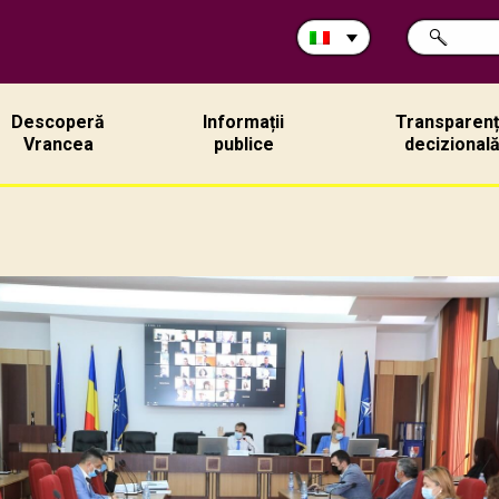
Cerca
RICERCA
nel
sito:
Descoperă
Informații
Transparen
Vrancea
publice
decizional