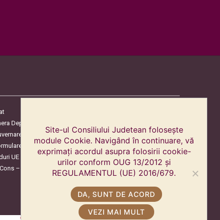
at
era Deputaților
Site-ul Consiliului Judetean folosește
uvernare
module Cookie. Navigând în continuare, vă
ormulare
exprimați acordul asupra folosirii cookie-
duri UE
urilor conform OUG 13/2012 și
oCons – Protecția Consumatorilor
REGULAMENTUL (UE) 2016/679.
DA, SUNT DE ACORD
VEZI MAI MULT