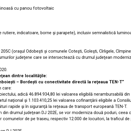
minoasă cu panou fotovoltaic
je rutiere, indicatoare, borne şi parapete), inclusiv semnalistică lumino
DJ 205C (oraşul Odobeşti și comunele Coteşti, Goleşti, Cîrligele, Cîmpin
e drumurilor judeţene care se intersectează cu drumul judeţean modern
020.
ean dintre localităţile:
mboiești – Bordești cu conectivitate directă la reţeaua TEN-T”
n care:
 proiectului, adică 46.894.934,80 lei valoarea eligibilă nerambursabilă
tul naţional şi 1.103.410,25 lei valoarea cofinanţării eligibile a Consi
egături rapide şi în siguranţă la reţeaua de transport europeană TEN-T.
m din drumul judeţean DJ 202E, se vor moderniza două poduri, ceea c
or comunelor de pe traseu, respectiv 12.000 de locuitori, la traficul d