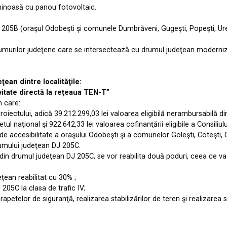
minoasă cu panou fotovoltaic.
DJ 205B (oraşul Odobeşti și comunele Dumbrăveni, Gugeşti, Popeşti, Urec
e drumurilor judeţene care se intersectează cu drumul judeţean modern
.
ean dintre localităţile:
vitate directă la reţeaua TEN-T”
n care:
a proiectului, adică 39.212.299,03 lei valoarea eligibilă nerambursabil
tul naţional şi 922.642,33 lei valoarea cofinanţării eligibile a Consili
i de accesibilitate a oraşului Odobeşti şi a comunelor Goleşti, Coteşti,
umului judeţean DJ 205C.
in drumul judeţean DJ 205C, se vor reabilita două poduri, ceea ce v
ţean reabilitat cu 30% ;
205C la clasa de trafic IV;
petelor de siguranţă, realizarea stabilizărilor de teren şi realizarea se