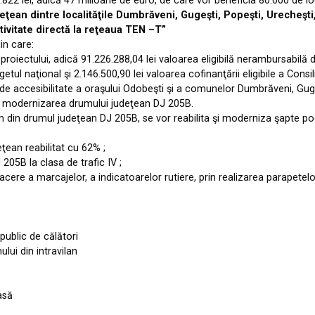
822 lei, adică 47 milioane de euro, de care vor beneficia 80.000 de loc
ean dintre localităţile Dumbrăveni, Gugeşti, Popeşti, Urecheşti, B
vitate directă la reţeaua TEN –T”
in care:
 a proiectului, adică 91.226.288,04 lei valoarea eligibilă nerambursabi
etul naţional şi 2.146.500,90 lei valoarea cofinanţării eligibile a Cons
i de accesibilitate a oraşului Odobeşti şi a comunelor Dumbrăveni, Gugeşt
şi modernizarea drumului judeţean DJ 205B.
 din drumul judeţean DJ 205B, se vor reabilita şi moderniza şapte po
ţean reabilitat cu 62% ;
05B la clasa de trafic IV ;
facere a marcajelor, a indicatoarelor rutiere, prin realizarea parapetelo
public de călători
ui din intravilan
asă