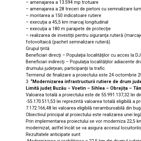
– amenajarea a 13.594 mp trotuare
– amenajarea a 28 treceri de pietoni cu semnalizare lu
– montarea a 150 indicatoare rutiere
– execuţia a 45,5 km marcaj longitudinal
– execuţia a 180 m parapete de protecţie
– realizarea de investiţii pentru siguranţa rutieră (marca
fotovoltaică (pachet semnalizare rutieră).
Grupul ţintă
Beneficiari direcţi – Populaţia localităţilor cu acces la 
Beneficiari indirecţi – Populaţia localităţilor adiacent
drumului judeţean, participanţii la trafic.
Termenul de finalizare a proiectului este 24 octombrie 2
3.
“Modernizarea infrastructurii rutiere de drum judeţ
Limită județ Buzău – Voetin – Sihlea – Obrejița – Tâ
Valoarea totală a proiectului este de 55.991.137,32 lei di
-55.170.511,53 lei reprezintă valoarea totală eligibilă a
7.172.166,48 lei valoarea eligibilă nerambursabilă din buge
Obiectivul principal al proiectului este realizarea unei l
Prin implementarea proiectului se vor moderniza 22,5 k
modernizat, astfel încât se va asigura accesul locuitoril
Rezultatele anticipate sunt: