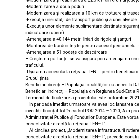
-Modernizarea şi reabilitarea a 22,5 km din drumul jude
-Modernizarea a două poduri
-Modernizarea şi realizarea a 10 km de trotuare şi trase
-Execuţia unei staţii de transport public şi a unei alveole
-Execuţia unor elemente suplimentare destinate siguranţe
indicatoare rutiere)
-Amenajarea a 40.144 metri liniari de rigole şi şanţuri
-Montarea de borduri teşite pentru accesul persoanelor cu 
-Amenajarea a 51 podeţe de descărcare
– Creşterea portanţei se va asigura prin amenajarea unui
traficului.
-Uşurarea accesului la reţeaua TEN-T pentru beneficiarii di
Grupul ţintă:
Beneficiari direcţi – Populaţia localităţilor cu acces la 
Beneficiari indirecţi – Populaţia din Regiunea Sud-Est a Rom
Termenul de finalizare a proiectului este octombrie 2021
În perioada imediat următoare va avea loc lansarea celu
investiții finanțat tot în cadrul POR 2014 – 2020, Axa prio
Administrației Publice și Fondurilor Europene. Este vorba
conectivitate directă la reţeaua TEN–T“.
Al cincilea proiect, „Modernizarea infrastructurii rutier
conectivitate directa la reţeaua TEN–T“, prevede construi