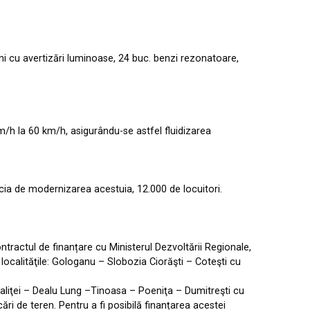
ni cu avertizări luminoase, 24 buc. benzi rezonatoare,
m/h la 60 km/h, asigurându-se astfel fluidizarea
icia de modernizarea acestuia, 12.000 de locuitori.
ontractul de finanțare cu Ministerul Dezvoltării Regionale,
localităţile: Gologanu – Slobozia Ciorăşti – Coteşti cu
 Caliţei – Dealu Lung –Tinoasa – Poeniţa – Dumitreşti cu
ri de teren. Pentru a fi posibilă finanțarea acestei