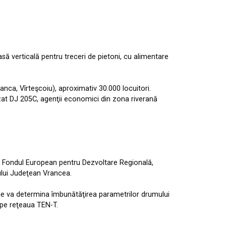
asă verticală pentru treceri de pietoni, cu alimentare
eanca, Vîrteşcoiu), aproximativ 30.000 locuitori.
izat DJ 205C, agenţii economici din zona riverană
 din Fondul European pentru Dezvoltare Regională,
liului Judeţean Vrancea.
e va determina îmbunătăţirea parametrilor drumului
e pe reţeaua TEN-T.