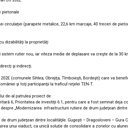
ţean DJ 202E
e pietonale
i circulaţiei (parapete metalice, 22,6 km marcaje, 40 treceri de pieto
dizabilităţi la proprietăţi
 sistem rutier nou, iar viteza medie de deplasare va creşte de la 30 k
recţi şi indirecţi.
DJ 202E (comunele Sihlea, Obrejiţa, Tîmboieşti, Bordeşti) care va benef
âniei şi toţi participanţii la traficul reţelei TEN-T.
.
i de-al patrulea proiect de
ritară 6, Prioritatea de investiţii 6.1, pentru care a fost semnat deja c
 despre „Modernizarea infrastructurii rutiere de drum judeţean dintre 
e de drum judeţean dintre localităţile: Gugeşti – Dragosloveni – Gura
rea unui viaduct, ca unică soluție de consolidare a zonelor cu alunecă