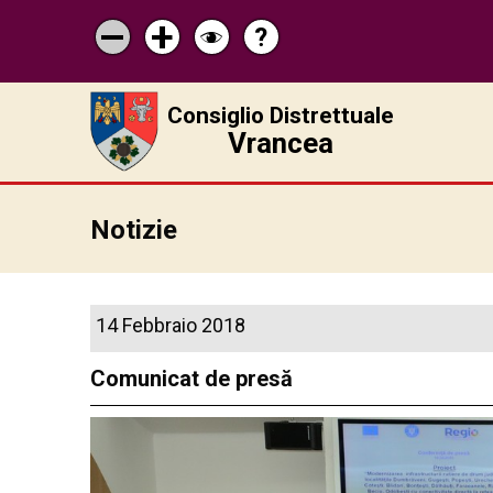
?
Pagina
Micșorează
Mărește
Schimbă
de
scrisul
scrisul
contrastul
ajutor
Consiglio Distrettuale
Vrancea
Notizie
14 Febbraio 2018
Comunicat de presă