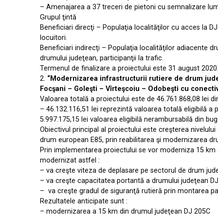
– Amenajarea a 37 treceri de pietoni cu semnalizare lu
Grupul ţintă
Beneficiari direcţi – Populaţia localităţilor cu acces la 
locuitori.
Beneficiari indirecţi – Populaţia localităţilor adiacent
drumului judeţean, participanţii la trafic.
Termenul de finalizare a proiectului este 31 august 2020
2.
“Modernizarea infrastructurii rutiere de drum judeţ
Focşani – Goleşti – Vîrteşcoiu – Odobeşti cu conecti
Valoarea totală a proiectului este de 46.761.868,08 lei di
– 46.132.116,51 lei reprezintă valoarea totală eligibilă 
5.997.175,15 lei valoarea eligibilă nerambursabilă din buge
Obiectivul principal al proiectului este creşterea nivelulu
drum european E85, prin reabilitarea şi modernizarea dr
Prin implementarea proiectului se vor moderniza 15 km d
modernizat astfel :
– va creşte viteza de deplasare pe sectorul de drum jude
– va creşte capacitatea portantă a drumului judeţean DJ 
– va creşte gradul de siguranţă rutieră prin montarea para
Rezultatele anticipate sunt :
– modernizarea a 15 km din drumul judeţean DJ 205C