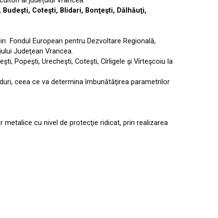
uitori ai județului Vrancea.
udeşti, Coteşti, Blidari, Bonţeşti, Dălhăuţi,
lă din Fondul European pentru Dezvoltare Regională,
iliului Judeţean Vrancea.
i, Popeşti, Urecheşti, Coteşti, Cîrligele şi Vîrteşcoiu la
duri, ceea ce va determina îmbunătăţirea parametrilor
r metalice cu nivel de protecţie ridicat, prin realizarea