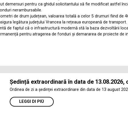
ut demersuri pentru ca ghidul solicitantului să fie modificat astfel încâ
n fonduri nerambursabile.
ilometri de drum județean, valoarea totală a celor 5 drumuri fiind de 4
asigura legătura județului Vrancea la rețeaua europeană de transport.
de faptul că o infrastructură modernă stă la baza dezvoltării localit
rmanență pentru atragerea de fonduri și demararea de proiecte de inv
Ședință extraordinară în data de 13.08.2026, 
Ordinea de zi a ședinței extraordinare din data de 13 august 202
LEGGI DI PIÙ