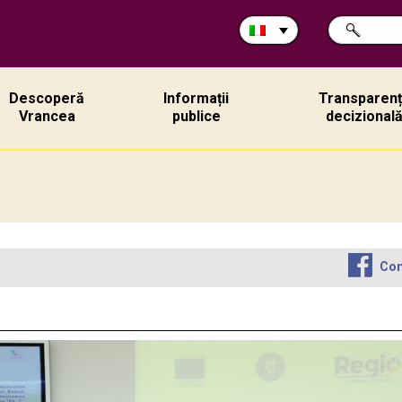
Cerca
RICERCA
nel
sito:
Descoperă
Informații
Transparen
Vrancea
publice
decizional
Con