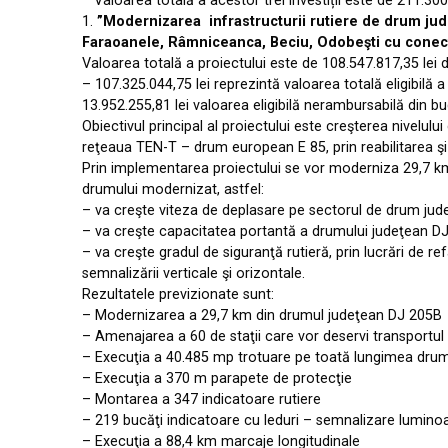
Valoarea totală a acestor trei investiții este de 211.300.
1.
”Modernizarea infrastructurii rutiere de drum judeţ
Faraoanele, Râmniceanca, Beciu, Odobeşti cu conecti
Valoarea totală a proiectului este de 108.547.817,35 lei d
– 107.325.044,75 lei reprezintă valoarea totală eligibilă
13.952.255,81 lei valoarea eligibilă nerambursabilă din bug
Obiectivul principal al proiectului este creşterea nivelulu
reţeaua TEN-T – drum european E 85, prin reabilitarea 
Prin implementarea proiectului se vor moderniza 29,7 km
drumului modernizat, astfel:
– va creşte viteza de deplasare pe sectorul de drum jude
– va creşte capacitatea portantă a drumului judeţean DJ 2
– va creşte gradul de siguranţă rutieră, prin lucrări de re
semnalizării verticale şi orizontale.
Rezultatele previzionate sunt:
– Modernizarea a 29,7 km din drumul judeţean DJ 205B
– Amenajarea a 60 de staţii care vor deservi transportul 
– Execuţia a 40.485 mp trotuare pe toată lungimea drumul
– Execuţia a 370 m parapete de protecţie
– Montarea a 347 indicatoare rutiere
– 219 bucăţi indicatoare cu leduri – semnalizare lumino
– Execuţia a 88,4 km marcaje longitudinale