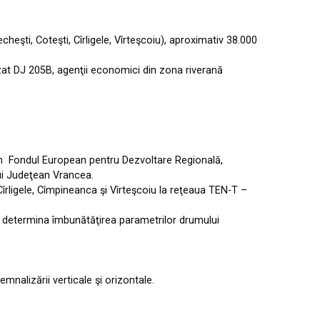
heşti, Coteşti, Cîrligele, Vîrteşcoiu), aproximativ 38.000
izat DJ 205B, agenţii economici din zona riverană
ă din Fondul European pentru Dezvoltare Regională,
ului Judeţean Vrancea.
 Cîrligele, Cîmpineanca şi Vîrteşcoiu la reţeaua TEN-T –
a determina îmbunătăţirea parametrilor drumului
mnalizării verticale şi orizontale.