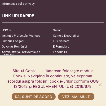
Informativa sulla privacy
LINK-URI RAPIDE
UNCJR
Senat
Instituția Prefectului Vrancea
Camera Deputaților
Primăria Focşani
E-Guvernare
Guvernul României
E-Formulare
Administrația Prezidențială a
Fonduri UE
României
Harta Județului
InfoCons – Protecția
Consumatorilor
Site-ul Consiliului Judetean folosește module
Cookie. Navigând în continuare, vă exprimați
acordul asupra folosirii cookie-urilor conform OUG
13/2012 și REGULAMENTUL (UE) 2016/679.
DA, SUNT DE ACORD
VEZI MAI MULT