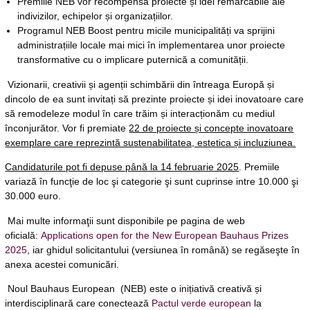
Premiile NEB vor recompensa proiecte și idei remarcabile ale
indivizilor, echipelor și organizațiilor.
Programul NEB Boost pentru micile municipalități va sprijini
administrațiile locale mai mici în implementarea unor proiecte
transformative cu o implicare puternică a comunității.
Vizionarii, creativii și agenții schimbării din întreaga Europă și
dincolo de ea sunt invitați să prezinte proiecte și idei inovatoare care
să remodeleze modul în care trăim și interacționăm cu mediul
înconjurător. Vor fi premiate
22 de proiecte și concepte inovatoare
exemplare care reprezintă sustenabilitatea, estetica și incluziunea.
Candidaturile pot fi depuse până la 14 februarie 2025
. Premiile
variază în funcţie de loc şi categorie şi sunt cuprinse intre 10.000 şi
30.000 euro.
Mai multe informaţii sunt disponibile pe pagina de web
oficială:
Applications open for the New European Bauhaus Prizes
2025
, iar ghidul solicitantului (versiunea în română) se regăseşte în
anexa acestei comunicări.
Noul Bauhaus European (NEB) este o inițiativă creativă și
interdisciplinară care conectează
Pactul verde european
la