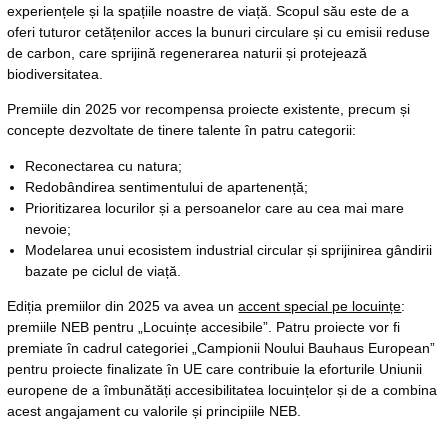
experiențele și la spațiile noastre de viață. Scopul său este de a
oferi tuturor cetățenilor acces la bunuri circulare și cu emisii reduse
de carbon, care sprijină regenerarea naturii și protejează
biodiversitatea.
Premiile din 2025 vor recompensa proiecte existente, precum și
concepte dezvoltate de tinere talente în patru categorii:
Reconectarea cu natura;
Redobândirea sentimentului de apartenență;
Prioritizarea locurilor și a persoanelor care au cea mai mare
nevoie;
Modelarea unui ecosistem industrial circular și sprijinirea gândirii
bazate pe ciclul de viață.
Ediția premiilor din 2025 va avea un
accent special pe locuințe
:
premiile NEB pentru „Locuințe accesibile”. Patru proiecte vor fi
premiate în cadrul categoriei „Campionii Noului Bauhaus European”
pentru proiecte finalizate în UE care contribuie la eforturile Uniunii
europene de a îmbunătăți accesibilitatea locuințelor și de a combina
acest angajament cu valorile și principiile NEB.