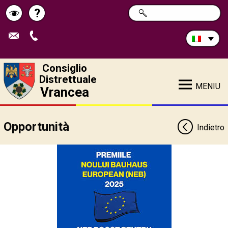
Cerca
?
RICERCA
Pagina
Schimbă
nel
sito:
de
contrastul
ajutor
Consiglio
Distrettuale
MENIU
Vrancea
Opportunità
Indietro