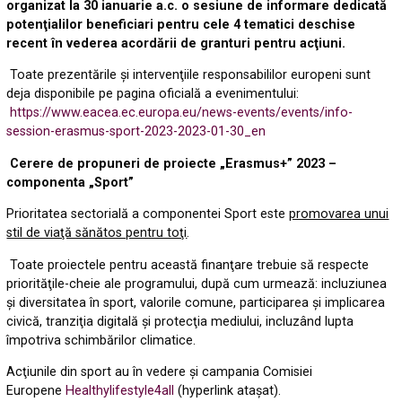
organizat la 30 ianuarie a.c. o sesiune de informare dedicată
potenţialilor beneficiari pentru cele 4 tematici deschise
recent în vederea acordării de granturi pentru acţiuni.
Toate prezentările şi intervenţiile responsabililor europeni sunt
deja disponibile pe pagina oficială a evenimentului:
https://www.eacea.ec.europa.eu/news-events/events/info-
session-erasmus-sport-2023-2023-01-30_en
Cerere de propuneri de proiecte „Erasmus+” 2023 –
componenta „Sport”
Prioritatea sectorială a componentei Sport este
promovarea unui
stil de viaţă sănătos pentru toţi
.
Toate proiectele pentru această finanţare trebuie să respecte
priorităţile-cheie ale programului, după cum urmează: incluziunea
şi diversitatea în sport, valorile comune, participarea şi implicarea
civică, tranziţia digitală şi protecţia mediului, incluzând lupta
împotriva schimbărilor climatice.
Acţiunile din sport au în vedere şi campania Comisiei
Europene
Healthylifestyle4all
(hyperlink ataşat).