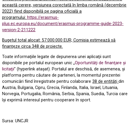
această cerere, versiunea corectată în limba română (decembrie
2022) fiind disponibilă pe pagina oficială a
programului:
https://erasmus-
plus.ec.europa.eu/document/erasmus-programme-guide-2023-
version-2-211222
Bugetul total alocat: 57.000.000 EUR; Comisia estimează să
finanţeze circa 348 de proiecte.
Toate informaţiile legate de depunerea unei aplicaţii sunt
disponibile pe portalul european unic „
Oportunităţi de finanţare şi
licitaţii
” (hyperlink ataşat). Portalul are deschisă, de asemenea, şi
platforma pentru căutare de parteneri, la momentul prezentei
comunicări fiind înregistrate pentru colaborare
38 de entităţi
din
Austria, Bulgaria, Cipru, Grecia, Finlanda, Italia, Israel, Lituania,
Norvegia, Portugalia, România, Serbia, Spania, Suedia, Turcia care
îşi exprimă interesul pentru cooperare în sport.
Sursa: UNCJR