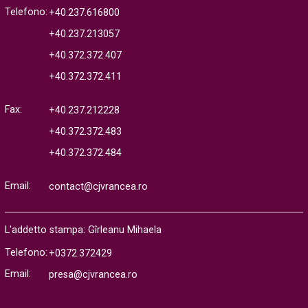
Telefono:
+40.237.616800
+40.237.213057
+40.372.372.407
+40.372.372.411
Fax:
+40.237.212228
+40.372.372.483
+40.372.372.484
Email:
contact@cjvrancea.ro
L'addetto stampa: Gîrleanu Mihaela
Telefono:
+0372.372429
Email:
presa@cjvrancea.ro