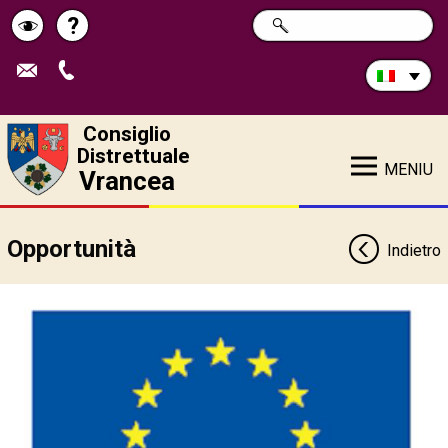
Cerca
?
RICERCA
Pagina
Schimbă
nel
sito:
de
contrastul
ajutor
Consiglio
Distrettuale
MENIU
Vrancea
Opportunità
Indietro