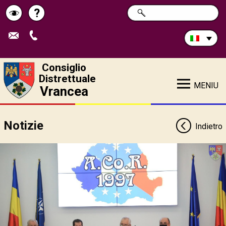
Cerca
?
RICERCA
Pagina
Schimbă
nel
sito:
de
contrastul
ajutor
Consiglio
Distrettuale
MENIU
Vrancea
Notizie
Indietro