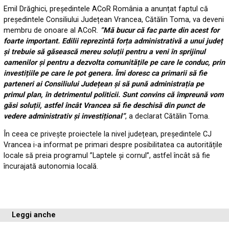
Emil Drăghici, președintele ACoR România a anunțat faptul că
președintele Consiliului Județean Vrancea, Cătălin Toma, va deveni
membru de onoare al ACoR.
”Mă bucur că fac parte din acest for
foarte important. Edilii reprezintă forța administrativă a unui județ
și trebuie să găsească mereu soluții pentru a veni în sprijinul
oamenilor și pentru a dezvolta comunitățile pe care le conduc, prin
investițiile pe care le pot genera. Îmi doresc ca primarii să fie
parteneri ai Consiliului Județean și să pună administrația pe
primul plan, în detrimentul politicii. Sunt convins că împreună vom
găsi soluții, astfel încât Vrancea să fie deschisă din punct de
vedere administrativ și investițional”
, a declarat Cătălin Toma.
În ceea ce privește proiectele la nivel județean, președintele CJ
Vrancea i-a informat pe primari despre posibilitatea ca autoritățile
locale să preia programul ”Laptele și cornul”, astfel încât să fie
încurajată autonomia locală.
Leggi anche