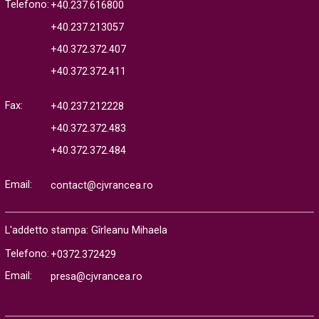
Telefono:
+40.237.616800
+40.237.213057
+40.372.372.407
+40.372.372.411
Fax:
+40.237.212228
+40.372.372.483
+40.372.372.484
Email:
contact@cjvrancea.ro
L'addetto stampa: Gîrleanu Mihaela
Telefono:
+0372.372429
Email:
presa@cjvrancea.ro