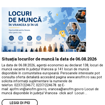
Situația locurilor de muncă la data de 06.08.2026
La data de 06.08.2026, agenții economici au declarat 138, locuri de
muncă vacante în județul Vrancea și 141 locuri de muncă
disponibile în comunitatea europeană. Persoanele interesate pot
consulta oferta detaliată accesând pagina www.anofm.ro sau pot
solicita informații suplimentare la numerele de
telefon: 0237/224677, 0237/224678. 📧 E-
mail: ajofm.vn@anofm.gov.ro, vrancea@anofm.gov.ro Locuri de
muncă disponibile în județul Vrancea- click aici! Locuri …
LEGGI DI PIÙ