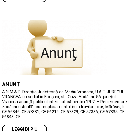
ANUNȚ
A.N.M.A.P.-Direcția Județeană de Mediu Vrancea, U.A.T. JUDEȚUL
VRANCEA cu sediul în Focșani, str. Cuza Vodă, nr. 56, județul
Vrancea anunță publicul interesat că pentru "PUZ – Reglementare
zonă industrială", cu amplasamentul în extravilan oraș Mărășești,
CF 56846, CF 57331, CF 56219, CF 57329, CF 57386, CF 57335, CF
56843, CF …
LEGGI DI PIÙ