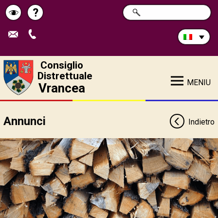
Cerca
?
RICERCA
Pagina
Schimbă
nel
sito:
de
contrastul
ajutor
Consiglio
Distrettuale
MENIU
Vrancea
Annunci
Indietro