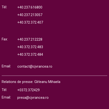
Tél:
+40.237.616800
+40.237.213057
+40.372.372.407
Fax:
+40.237.212228
+40.372.372.483
+40.372.372.484
Email:
contact@cjvrancea.ro
Relations de presse: Gîrleanu Mihaela
Tél:
+0372.372429
Email:
presa@cjvrancea.ro