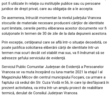
pot fi utilizate în relaţia cu instituţiile publice sau cu persoane
juridice de drept privat, care au obligaţia de a le accepta.
De asemenea, întrucât momentan la nivelul județului Vrancea
stocurile de materiale necesare producerii cărţilor de identitate
sunt limitate, cererile pentru eliberarea acestor documente vor fi
soluţionate în termen de 30 de zile de la data depunerii acestora.
Prin excepţie, cetăţeanul care se află într-o situaţie deosebită, ce
poate justifica solicitarea eliberării cărţii de identitate într-un
termen mai scurt decât cel stabilit mai sus, va fi îndrumat să se
adreseze şefului serviciului de evidenţă.
Serviciul Public Comunitar Județean de Evidență a Persoanelor
Vrancea se va muta începând cu luna martie 2021 la etajul I al
Magazinului Milcov din centrul municipiului Focșani, ca urmare a
faptului că sediul din Str. Cuza Vodă nr.56, în care își desfășoară în
prezent activitatea, va intra într-un amplu proiect de reabilitare
termică, derulat de Consiliul Județean Vrancea.