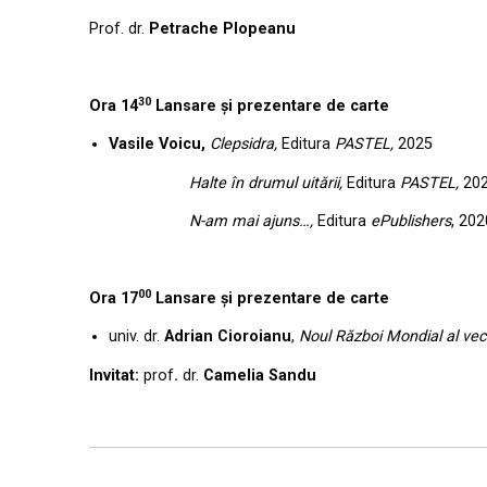
Prof. dr.
Petrache Plopeanu
30
Ora 14
Lansare și prezentare de carte
Vasile Voicu,
Clepsidra,
Editura
PASTEL,
2025
Halte în drumul uitării,
Editura
PASTEL,
20
N-am mai ajuns…,
Editura
ePublishers
, 202
00
Ora 17
Lansare și prezentare de carte
univ. dr.
Adrian Cioroianu
,
Noul Război Mondial al vech
Invitat:
prof
.
dr.
Camelia Sandu