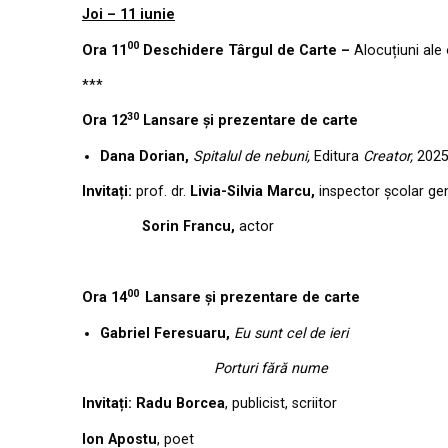
Joi – 11 iunie
00
Ora 11
Deschidere Târgul de Carte –
Alocuțiuni ale o
***
30
Ora 12
Lansare și prezentare de carte
Dana Dorian,
Spitalul de nebuni,
Editura
Creator,
202
Invitați:
prof. dr.
Livia-Silvia Marcu,
inspector școlar ge
Sorin Francu,
actor
00
Ora 14
Lansare și prezentare de carte
Gabriel Feresuaru,
Eu sunt cel de ieri
Porturi fără nume
Invitați:
Radu Borcea
, publicist, scriitor
Ion Apostu
, poet