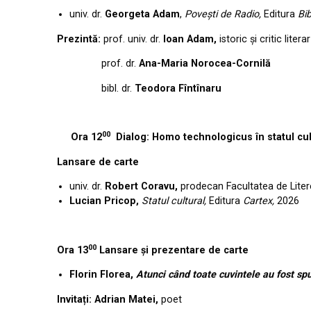
univ. dr.
Georgeta Adam
,
Povești de Radio,
Editura
Bi
Prezintă:
prof. univ. dr.
Ioan Adam,
istoric și critic literar
prof. dr.
Ana-Maria Norocea-Cornilă
bibl. dr.
Teodora Fîntînaru
00
Ora 12
Dialog: Homo technologicus în statul cul
Lansare de carte
univ. dr.
Robert Coravu,
prodecan Facultatea de Litere
Lucian Pricop,
Statul cultural,
Editura
Cartex,
2026
00
Ora 13
Lansare și prezentare de carte
Florin Florea,
Atunci când toate cuvintele au fost sp
Invita
ți
: Adrian Matei,
poet