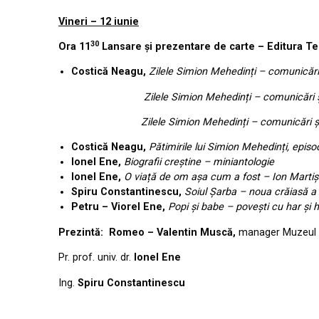
Vineri – 12 iunie
30
Ora 11
Lansare și prezentare de carte – Editura Te
Costică Neagu,
Zilele Simion Mehedinți – comunicări șt
Zilele Simion Mehedinți – comunicări ști
Zilele Simion Mehedinți – comunicări științif
Costică Neagu,
Pătimirile lui Simion Mehedinți, episo
Ionel Ene,
Biografii creștine – miniantologie
Ionel Ene,
O viață de om așa cum a fost – Ion Martiș 
Spiru Constantinescu,
Soiul Șarba – noua crăiasă a
Petru – Viorel Ene,
Popi și babe – povești cu har și
Prezintă:
Romeo – Valentin Muscă,
manager Muzeul 
Pr. prof. univ. dr.
Ionel Ene
Ing.
Spiru Constantinescu