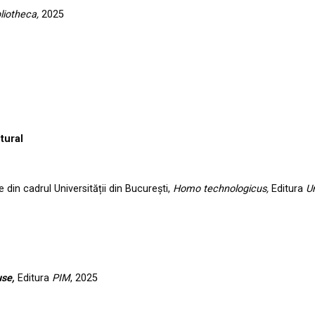
bliotheca,
2025
tural
 din cadrul Universității din București,
Homo technologicus,
Editura
Un
use,
Editura
PIM
, 2025