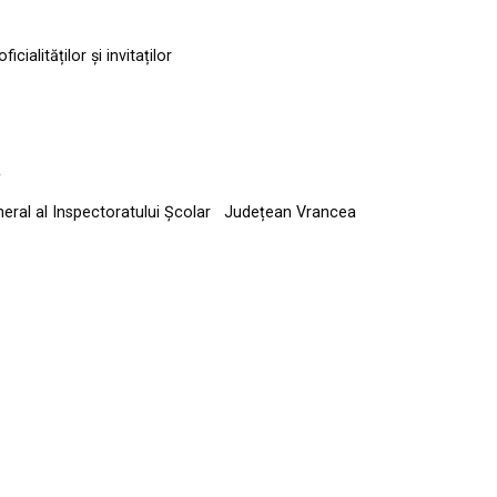
ficialităților și invitaților
5
neral al Inspectoratului Școlar Județean Vrancea