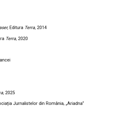
aser,
Editura
Terra,
2014
ura
Terra,
2020
ancei
ca,
2025
ciația Jurnalistelor din România, „Ariadna”