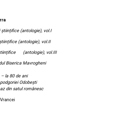
rra
iințifice (antologie), vol.I
ințifice (antologie), vol.II
ice (antologie), vol.III
dul
Biserica Mavrogheni
– la 80 de ani
 podgoriei Odobești
 haz din satul românesc
Vrancei