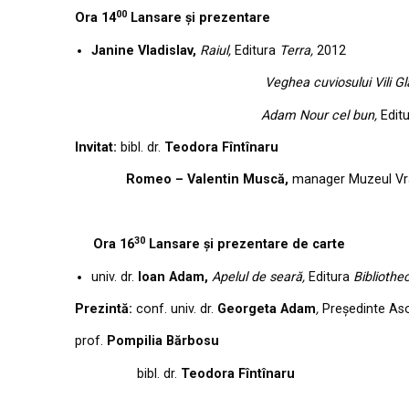
00
Ora 14
Lansare și prezentare
Janine Vladislav,
Raiul,
Editura
Terra,
2012
Veghea cuviosului Vili Gl
Adam Nour cel bun,
Edit
Invitat:
bibl. dr.
Teodora Fîntînaru
Romeo – Valentin Muscă,
manager Muzeul Vr
30
Ora 16
Lansare și prezentare de carte
univ. dr.
Ioan Adam,
Apelul de seară,
Editura
Bibliothe
Prezintă:
conf. univ. dr.
Georgeta Adam
,
Președinte Aso
prof.
Pompilia Bărbosu
bibl. dr.
Teodora Fîntînaru