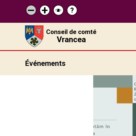
?
Pagina
Micșorează
Mărește
Schimbă
de
scrisul
scrisul
contrastul
ajutor
Conseil de comté
Vrancea
Événements