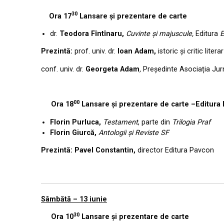
30
Ora 17
Lansare și prezentare de carte
dr.
Teodora Fîntînaru,
Cuvinte și majuscule,
Editura
E
Prezintă:
prof. univ. dr.
Ioan Adam,
istoric și critic literar
conf. univ. dr.
Georgeta Adam
,
Președinte Asociația Jur
00
Ora 18
Lansare și prezentare de carte –Editura
Florin Purluca,
Testament
, parte din
Trilogia Praf
Florin Giurcă,
Antologii și Reviste SF
Prezintă: Pavel Constantin,
director Editura Pavcon
Sâmbătă – 13 iunie
30
Ora 10
Lansare și prezentare de carte