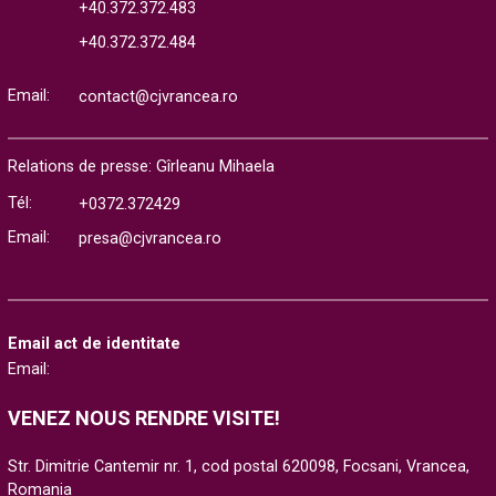
+40.372.372.483
+40.372.372.484
Email:
contact@cjvrancea.ro
Relations de presse: Gîrleanu Mihaela
Tél:
+0372.372429
Email:
presa@cjvrancea.ro
Email act de identitate
Email:
VENEZ NOUS RENDRE VISITE!
Str. Dimitrie Cantemir nr. 1, cod postal 620098, Focsani, Vrancea,
Romania