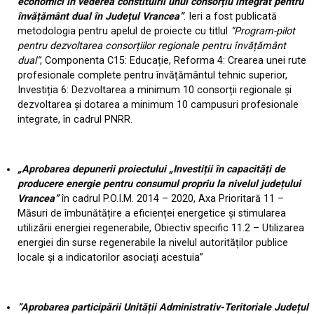
economici în vederea constituirii unui consorțiu integrat pentru
învățământ dual în Județul Vrancea”
. Ieri a fost publicată
metodologia pentru apelul de proiecte cu titlul
”Program-pilot
pentru dezvoltarea consorțiilor regionale pentru învățământ
dual”
, Componenta C15: Educație, Reforma 4: Crearea unei rute
profesionale complete pentru învățământul tehnic superior,
Investiția 6: Dezvoltarea a minimum 10 consorții regionale și
dezvoltarea și dotarea a minimum 10 campusuri profesionale
integrate, în cadrul PNRR.
„Aprobarea depunerii proiectului „Investiții în capacități de
producere energie pentru consumul propriu la nivelul județului
Vrancea”
în cadrul P.O.I.M. 2014 – 2020, Axa Prioritară 11 –
Măsuri de îmbunătățire a eficienței energetice și stimularea
utilizării energiei regenerabile, Obiectiv specific 11.2 – Utilizarea
energiei din surse regenerabile la nivelul autorităților publice
locale și a indicatorilor asociați acestuia”
”Aprobarea participării Unității Administrativ-Teritoriale Județul