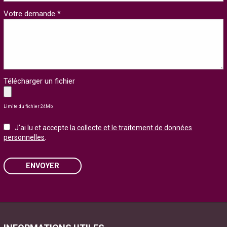
Votre demande *
Télécharger un fichier
Limite du fichier 24Mb
J'ai lu et accepte
la collecte et le traitement de données
personnelles
.
ENVOYER
Please leave this field empty.