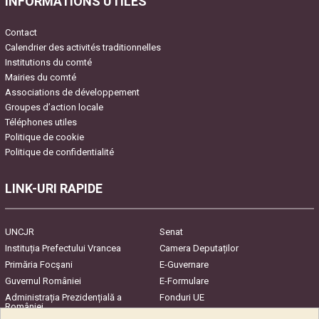
INFORMATIONS UTILES
Contact
Calendrier des activités traditionnelles
Institutions du comté
Mairies du comté
Associations de développement
Groupes d’action locale
Téléphones utiles
Politique de cookie
Politique de confidentialité
LINK-URI RAPIDE
UNCJR
Senat
Instituția Prefectului Vrancea
Camera Deputaților
Primăria Focşani
E-Guvernare
Guvernul României
E-Formulare
Administrația Prezidențială a
Fonduri UE
României
Harta Județului