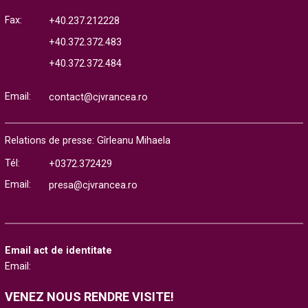
Fax:
+40.237.212228
+40.372.372.483
+40.372.372.484
Email:
contact@cjvrancea.ro
Relations de presse: Gîrleanu Mihaela
Tél:
+0372.372429
Email:
presa@cjvrancea.ro
Email act de identitate
Email:
VENEZ NOUS RENDRE VISITE!