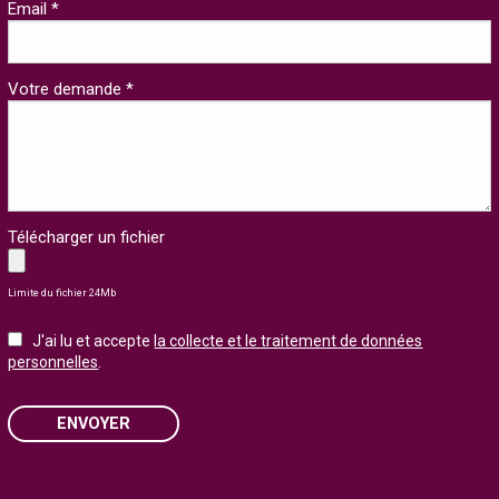
Email *
Votre demande *
Télécharger un fichier
Limite du fichier 24Mb
J'ai lu et accepte
la collecte et le traitement de données
personnelles
.
ENVOYER
Please leave this field empty.