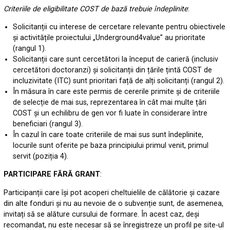
Criteriile de eligibilitate COST de bază trebuie îndeplinite
:
Solicitanții cu interese de cercetare relevante pentru obiectivele
și activitățile proiectului „Underground4value” au prioritate
(rangul 1).
Solicitanții care sunt cercetători la început de carieră (inclusiv
cercetători doctoranzi) și solicitanții din țările țintă COST de
incluzivitate (ITC) sunt prioritari față de alți solicitanți (rangul 2).
În măsura în care este permis de cererile primite și de criteriile
de selecție de mai sus, reprezentarea în cât mai multe țări
COST și un echilibru de gen vor fi luate în considerare între
beneficiari (rangul 3).
În cazul în care toate criteriile de mai sus sunt îndeplinite,
locurile sunt oferite pe baza principiului primul venit, primul
servit (poziția 4).
PARTICIPARE FĂRĂ GRANT
:
Participanții care își pot acoperi cheltuielile de călătorie și cazare
din alte fonduri și nu au nevoie de o subvenție sunt, de asemenea,
invitați să se alăture cursului de formare. În acest caz, deși
recomandat, nu este necesar să se înregistreze un profil pe site-ul