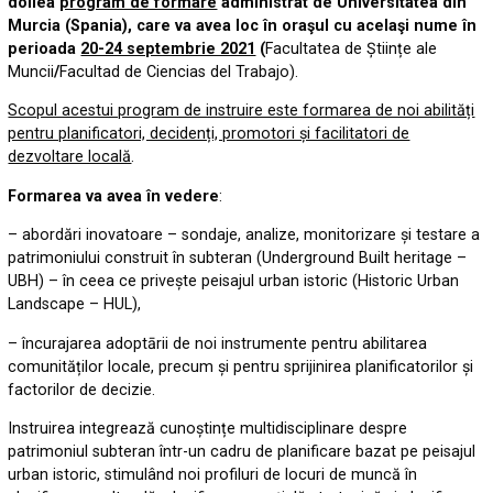
doilea
program de formare
administrat de Universitatea din
Murcia (Spania), care va avea loc în oraşul cu acelaşi nume în
perioada
20-24 septembrie 2021
(
Facultatea de Științe ale
Muncii
/
Facultad de Ciencias del Trabajo).
Scopul acestui program de instruire este formarea de noi abilități
pentru planificatori, decidenți, promotori și facilitatori de
dezvoltare locală
.
Formarea va avea în vedere
:
– abordări inovatoare – sondaje, analize, monitorizare și testare a
patrimoniului construit în subteran (Underground Built heritage –
UBH) – în ceea ce privește peisajul urban istoric (Historic Urban
Landscape – HUL),
– încurajarea adoptārii de noi instrumente pentru abilitarea
comunităților locale, precum și pentru sprijinirea planificatorilor și
factorilor de decizie.
Instruirea integrează cunoștințe multidisciplinare despre
patrimoniul subteran într-un cadru de planificare bazat pe peisajul
urban istoric, stimulând noi profiluri de locuri de muncă în