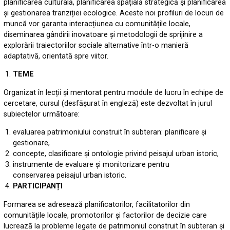
planificarea culturală, planificarea spațială strategică şi planificarea
și gestionarea tranziției ecologice. Aceste noi profiluri de locuri de
muncă vor garanta interacțiunea cu comunitățile locale,
diseminarea gândirii inovatoare și metodologii de sprijinire a
explorării traiectoriilor sociale alternative într-o manieră
adaptativă, orientată spre viitor.
TEME
Organizat în lecții și mentorat pentru module de lucru în echipe de
cercetare, cursul (desfāșurat în englezā) este dezvoltat în jurul
subiectelor urmātoare:
evaluarea patrimoniului construit în subteran: planificare și
gestionare,
concepte, clasificare și ontologie privind peisajul urban istoric,
instrumente de evaluare și monitorizare pentru
conservarea peisajul urban istoric.
PARTICIPANȚI
Formarea se adresează planificatorilor, facilitatorilor din
comunitățile locale, promotorilor și factorilor de decizie care
lucreazā la probleme legate de patrimoniul construit în subteran și