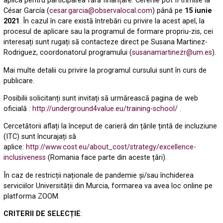
aplica pentru participarea fără finanțare. Cererile pot fi trimise la
César García (
cesar.garcia@observalocal.com
) până pe
15 iunie
2021
. În cazul în care existā întrebări cu privire la acest apel, la
procesul de aplicare sau la programul de formare propriu-zis, cei
interesați sunt rugați sā contacteze direct pe Susana Martinez-
Rodriguez, coordonatorul programului (
susanamartinezr@um.es
).
Mai multe detalii cu privire la programul cursului sunt în curs de
publicare.
Posibilii solicitanți sunt invitați sā urmăreascā pagina de web
oficialā :
http://underground4value.eu/training-school/
.
Cercetātorii aflați la început de carieră din țările țintă de incluziune
(ITC) sunt încurajați să
aplice:
http://www.cost.eu/about_cost/strategy/excellence-
inclusiveness
(Romania face parte din aceste țāri).
În caz de restricții naționale de pandemie și/sau închiderea
serviciilor Universității din Murcia, formarea va avea loc online pe
platforma ZOOM.
CRITERII DE SELECȚIE
: