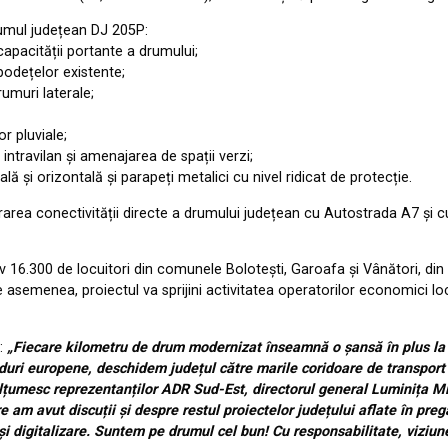
rumul județean DJ 205P:
capacității portante a drumului;
podețelor existente;
umuri laterale;
r pluviale;
 intravilan și amenajarea de spații verzi;
ă și orizontală și parapeți metalici cu nivel ridicat de protecție.
gurarea conectivității directe a drumului județean cu Autostrada A7 și
tiv 16.300 de locuitori din comunele Bolotești, Garoafa și Vânători, din 
 asemenea, proiectul va sprijini activitatea operatorilor economici loca
a:
„Fiecare kilometru de drum modernizat înseamnă o șansă în plus la 
fonduri europene, deschidem județul către marile coridoare de transpo
țumesc reprezentanților ADR Sud-Est, directorul general Luminița Miha
 avut discuții și despre restul proiectelor județului aflate în pregăt
ial și digitalizare. Suntem pe drumul cel bun! Cu responsabilitate, viz