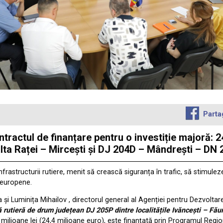
Parta
ntractul de finanțare pentru o investiție majoră:
lta Raței – Mircești și DJ 204D – Mândrești – DN 
rastructurii rutiere, menit să crească siguranța în trafic, să stimul
 europene.
a și Luminița Mihailov , directorul general al Agenției pentru Dezvolt
 rutieră de drum județean DJ 205P dintre localitățile Ivăncești – Făur
2,5 milioane lei (24,4 milioane euro), este finanțată prin Programul Re