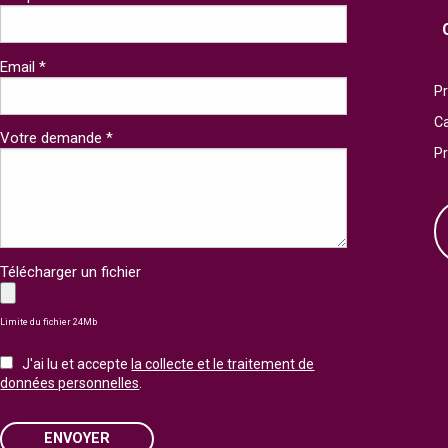
Email *
Pr
Ca
Votre demande *
P
Télécharger un fichier
Limite du fichier 24Mb
J'ai lu et accepte
la collecte et le traitement de
données personnelles
.
ENVOYER