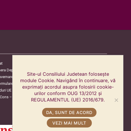
at
era Deputaților
Site-ul Consiliului Judetean folosește
uvernare
module Cookie. Navigând în continuare, vă
ormulare
exprimați acordul asupra folosirii cookie-
duri UE
urilor conform OUG 13/2012 și
oCons – Protecția Consumatorilor
REGULAMENTUL (UE) 2016/679.
DA, SUNT DE ACORD
VEZI MAI MULT