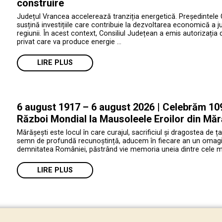
construire
Județul Vrancea accelerează tranziția energetică. Președintele 
susțină investițiile care contribuie la dezvoltarea economică a jud
regiunii. În acest context, Consiliul Județean a emis autorizația 
privat care va produce energie …
LIRE PLUS
6 august 1917 – 6 august 2026 | Celebrăm 109 
Război Mondial la Mausoleele Eroilor din Măr
Mărășești este locul în care curajul, sacrificiul și dragostea de ța
semn de profundă recunoștință, aducem în fiecare an un omagiu e
demnitatea României, păstrând vie memoria uneia dintre cele mai 
LIRE PLUS