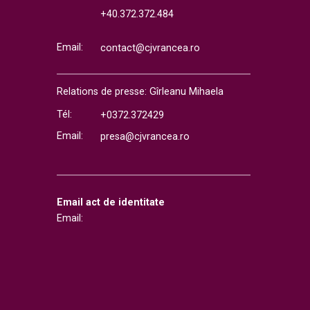
+40.372.372.484
Email:
contact@cjvrancea.ro
Relations de presse: Gîrleanu Mihaela
Tél:
+0372.372429
Email:
presa@cjvrancea.ro
Email act de identitate
Email: