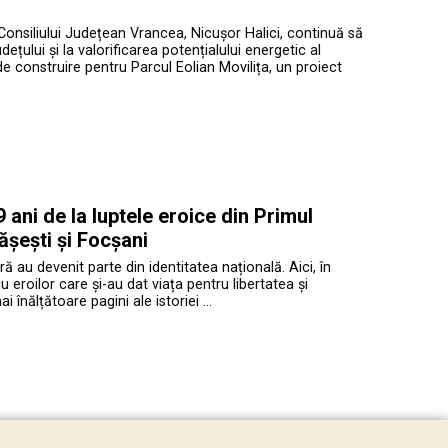
Consiliului Județean Vrancea, Nicușor Halici, continuă să
ețului și la valorificarea potențialului energetic al
de construire pentru Parcul Eolian Movilița, un proiect
ani de la luptele eroice din Primul
ășești și Focșani
ră au devenit parte din identitatea națională. Aici, în
roilor care și-au dat viața pentru libertatea și
înălțătoare pagini ale istoriei …