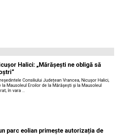
cușor Halici: „Mărășești ne obligă să
oștri”
președintele Consiliului Județean Vrancea, Nicușor Halici,
te la Mausoleul Eroilor de la Mărășești și la Mausoleul
at, în vara …
 un parc eolian primește autorizația de