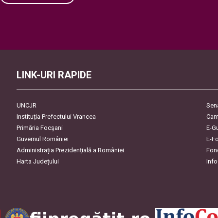
Please
leave
this
field
empty.
LINK-URI RAPIDE
UNCJR
Sen
Instituția Prefectului Vrancea
Cam
Primăria Focşani
E-G
Guvernul României
E-F
Administrația Prezidențială a României
Fon
Harta Județului
Inf