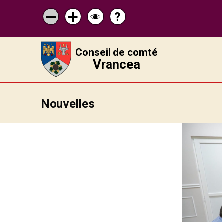
?
Pagina
Micșorează
Mărește
Schimbă
de
scrisul
scrisul
contrastul
ajutor
Conseil de comté
Vrancea
Nouvelles