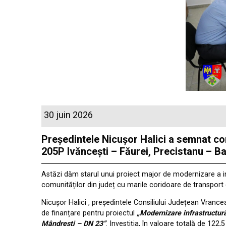
30 juin 2026
Președintele Nicușor Halici a semnat co
205P Ivăncești – Făurei, Precistanu – Ba
Astăzi dăm starul unui proiect major de modernizare a inf
comunităților din județ cu marile coridoare de transport
Nicușor Halici , președintele Consiliului Județean Vrance
de finanțare pentru proiectul
„Modernizare infrastructură
Mândrești – DN 23”
. Investiția, în valoare totală de 12