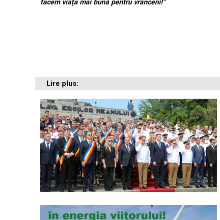
facem viața mai bună pentru vrânceni!”
Lire plus: