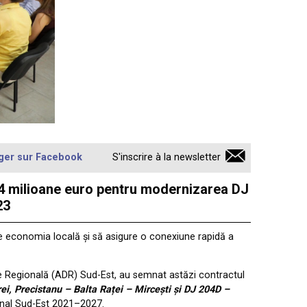
ger sur Facebook
S'inscrire à la newsletter
 24 milioane euro pentru modernizarea DJ
23
eze economia locală și să asigure o conexiune rapidă a
are Regională (ADR) Sud-Est, au semnat astăzi contractul
ei, Precistanu – Balta Raței – Mircești și DJ 204D –
gional Sud-Est 2021–2027.