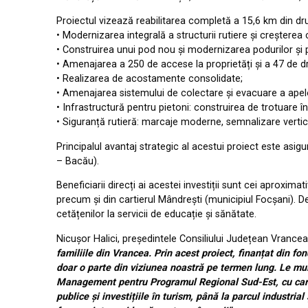
Proiectul vizează reabilitarea completă a 15,6 km din d
• Modernizarea integrală a structurii rutiere și creșterea 
• Construirea unui pod nou și modernizarea podurilor și 
• Amenajarea a 250 de accese la proprietăți și a 47 de dr
• Realizarea de acostamente consolidate;
• Amenajarea sistemului de colectare și evacuare a apelo
• Infrastructură pentru pietoni: construirea de trotuare în
• Siguranță rutieră: marcaje moderne, semnalizare vertical
Principalul avantaj strategic al acestui proiect este asi
– Bacău).
Beneficiarii direcți ai acestei investiții sunt cei aproxima
precum și din cartierul Mândrești (municipiul Focșani). De
cetățenilor la servicii de educație și sănătate.
Nicușor Halici, președintele Consiliului Județean Vrance
familiile din Vrancea. Prin acest proiect, finanțat din 
doar o parte din viziunea noastră pe termen lung. Le mul
Management pentru Programul Regional Sud-Est, cu care am
publice și investițiile în turism, până la parcul industr