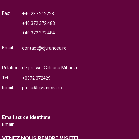
Fax:
+40.237.212228
+40.372.372.483
+40.372.372.484
Email:
contact@cjvrancea.ro
Relations de presse: Gîrleanu Mihaela
Tél:
+0372.372429
Email:
presa@cjvrancea.ro
Email act de identitate
Email:
VENEZ NOUS RENDRE VISITE!