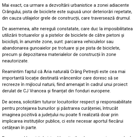
Mai exact, ca urmare a dezvoltării urbanistice a zonei adiacente
Crângului, pista de biciclete este supusă unor deteriorări repetate,
din cauza utilajelor grele de construcții, care traversează drumul.
De asemenea, alte nereguli constatate, care duc la imposibilitatea
utilizării trotuarelor și a pistelor de biciclete de către pietoni și
bicicliști, în anumite zone, sunt: parcarea vehiculelor sau
abandonarea gunoaielor pe trotuare și pe pista de biciclete,
precum și depozitarea materialelor de construcții în zone
neautorizate.
Reamintim faptul că Aria naturală Crâng Petrești este cea mai
importantă locație destinată vrâncenilor care doresc să se
recreeze în mijlocul naturii, fiind amenajat în cadrul unui proiect
derulat de CJ Vrancea și finanțat din fonduri europene.
De aceea, solicităm tuturor locuitorilor respect și responsabilitate
pentru protejarea bunurilor și păstrarea curățeniei, întrucât
imaginea pozitivă a județului nu poate fi realizată doar prin
implicarea instituțiilor publice, ci este necesar aportul fiecărui
cetățean în parte.