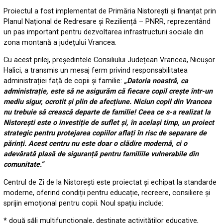
Proiectul a fost implementat de Primăria Nistorești și finanțat prin
Planul Național de Redresare și Reziliență – PNRR, reprezentând
un pas important pentru dezvoltarea infrastructurii sociale din
zona montană a județului Vrancea.
Cu acest prilej, președintele Consiliului Județean Vrancea, Nicușor
Halici, a transmis un mesaj ferm privind responsabilitatea
administrației față de copii și familie:
„Datoria noastră, ca
administrație, este să ne asigurăm că fiecare copil crește într-un
mediu sigur, ocrotit și plin de afecțiune. Niciun copil din Vrancea
nu trebuie să crească departe de familie! Ceea ce s-a realizat la
Nistorești este o investiție de suflet și, în același timp, un proiect
strategic pentru protejarea copiilor aflați în risc de separare de
părinți. Acest centru nu este doar o clădire modernă, ci o
adevărată plasă de siguranță pentru familiile vulnerabile din
comunitate.”
Centrul de Zi de la Nistorești este proiectat și echipat la standarde
moderne, oferind condiții pentru educație, recreere, consiliere și
sprijin emoțional pentru copii. Noul spațiu include:
* două săli multifuncționale, destinate activităților educative,