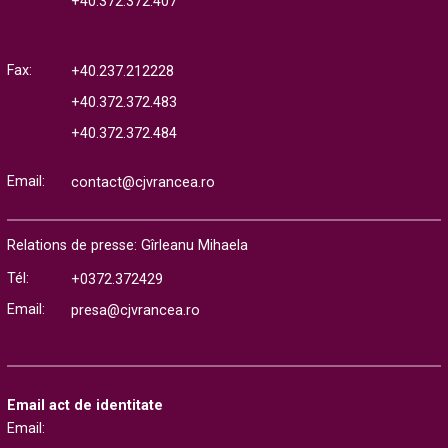
+40.372.372.407
Fax:
+40.237.212228
+40.372.372.483
+40.372.372.484
Email:
contact@cjvrancea.ro
Relations de presse: Gîrleanu Mihaela
Tél:
+0372.372429
Email:
presa@cjvrancea.ro
Email act de identitate
Email: