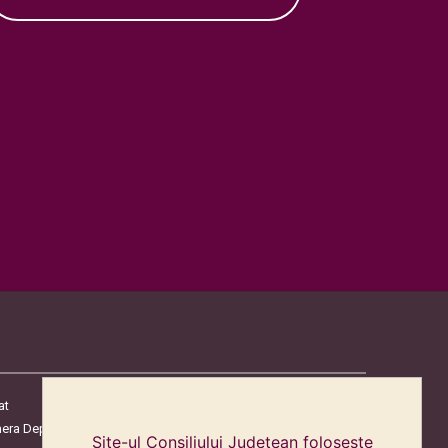
at
era Deputaților
Site-ul Consiliului Judetean folosește