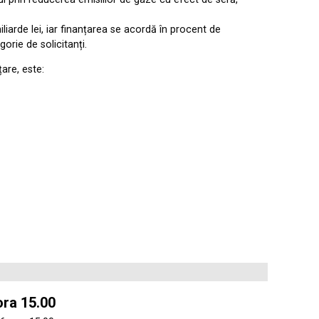
liarde lei, iar finanțarea se acordă în procent de
orie de solicitanți.
are, este:
ora 15.00