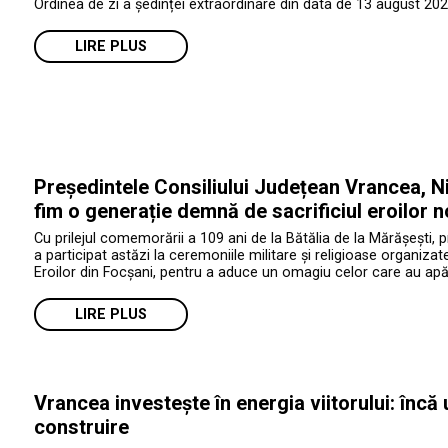
Ordinea de zi a ședinței extraordinare din data de 13 august 202
LIRE PLUS
Președintele Consiliului Județean Vrancea, Ni
fim o generație demnă de sacrificiul eroilor n
Cu prilejul comemorării a 109 ani de la Bătălia de la Mărășești, 
a participat astăzi la ceremoniile militare și religioase organiza
Eroilor din Focșani, pentru a aduce un omagiu celor care au apăr
LIRE PLUS
Vrancea investește în energia viitorului: încă
construire