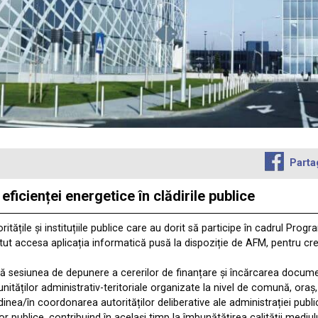
Parta
ficienței energetice în clădirile publice
țile și instituțiile publice care au dorit să participe în cadrul Progra
putut accesa aplicația informatică pusă la dispoziție de AFM, pentru cr
 sesiunea de depunere a cererilor de finanțare și încărcarea document
ităților administrativ-teritoriale organizate la nivel de comună, oraș, m
bordinea/în coordonarea autorităților deliberative ale administrației pub
or publice, contribuind în același timp la îmbunătățirea calității mediu