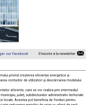
ger sur Facebook
S'inscrire à la newsletter
mului privind creșterea eficienței energetice și
earea conturilor de utilizatori și descărcarea modelului
elor aferente, care se vor realiza prin intermediul
unicipiu, județ, subdiviziunilor administrativ-teritoriale
lice locale. Acestea pot beneficia de fonduri pentru
lui prin reducerea emisiilor de gaze cu efect de seră,