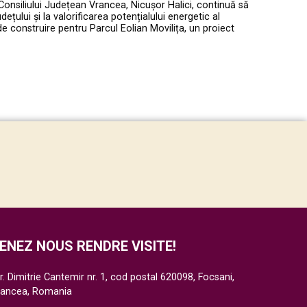
Consiliului Județean Vrancea, Nicușor Halici, continuă să
ețului și la valorificarea potențialului energetic al
de construire pentru Parcul Eolian Movilița, un proiect
ENEZ NOUS RENDRE VISITE!
r. Dimitrie Cantemir nr. 1, cod postal 620098, Focsani,
rancea, Romania