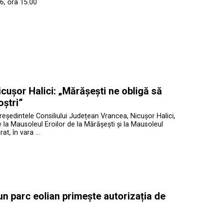
6, ora 15.00
cușor Halici: „Mărășești ne obligă să
oștri”
președintele Consiliului Județean Vrancea, Nicușor Halici,
te la Mausoleul Eroilor de la Mărășești și la Mausoleul
at, în vara …
 un parc eolian primește autorizația de