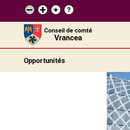
?
Pagina
Micșorează
Mărește
Schimbă
de
scrisul
scrisul
contrastul
ajutor
Conseil de comté
Vrancea
Opportunités