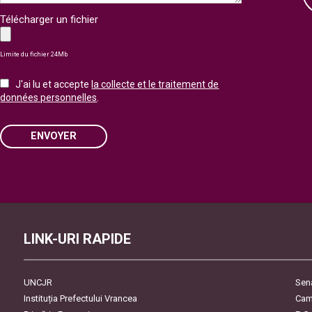
Télécharger un fichier
Limite du fichier 24Mb
J'ai lu et accepte
la collecte et le traitement de
données personnelles
.
ENVOYER
Please leave this field empty.
LINK-URI RAPIDE
UNCJR
Sen
Instituția Prefectului Vrancea
Cam