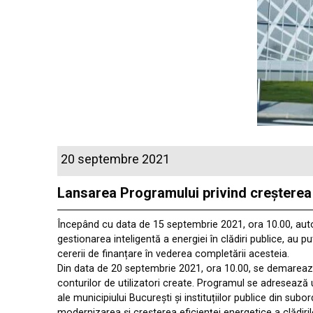
20 septembre 2021
Lansarea Programului privind creșterea e
Începând cu data de 15 septembrie 2021, ora 10.00, autorită
gestionarea inteligentă a energiei în clădiri publice, au 
cererii de finanțare în vederea completării acesteia.
Din data de 20 septembrie 2021, ora 10.00, se demarează
conturilor de utilizatori create. Programul se adresează un
ale municipiului București și instituțiilor publice din su
modernizarea și creșterea eficienței energetice a clădiril