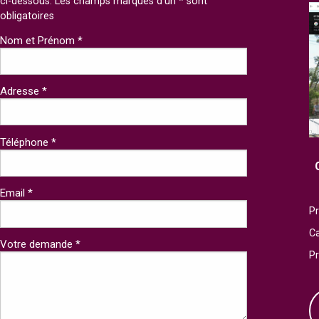
ci-dessous. Les champs marqués d'un * sont
obligatoires
Nom et Prénom *
Adresse *
Téléphone *
Email *
Pr
Ca
Votre demande *
P