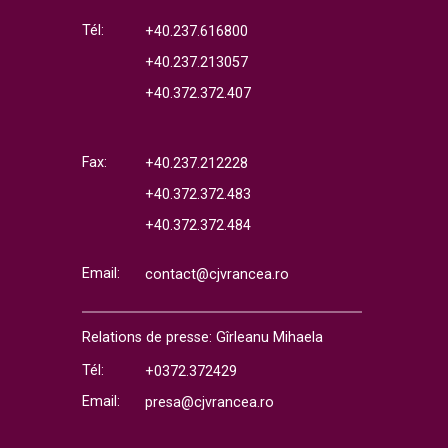
Tél:
+40.237.616800
+40.237.213057
+40.372.372.407
Fax:
+40.237.212228
+40.372.372.483
+40.372.372.484
Email:
contact@cjvrancea.ro
Relations de presse: Gîrleanu Mihaela
Tél:
+0372.372429
Email:
presa@cjvrancea.ro