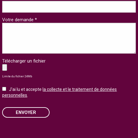
Votre demande *
Télécharger un fichier
Limite du fichier 24Mb
J'ai lu et accepte
la collecte et le traitement de données
personnelles
.
ENVOYER
Please
leave