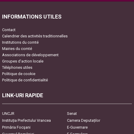
this
field
INFORMATIONS UTILES
empty.
Contact
Calendrier des activités traditionnelles
Institutions du comté
Mairies du comté
Associations de développement
Groupes d’action locale
Téléphones utiles
Politique de cookie
Politique de confidentialité
LINK-URI RAPIDE
UNCJR
Senat
Instituția Prefectului Vrancea
Camera Deputaților
Primăria Focşani
E-Guvernare