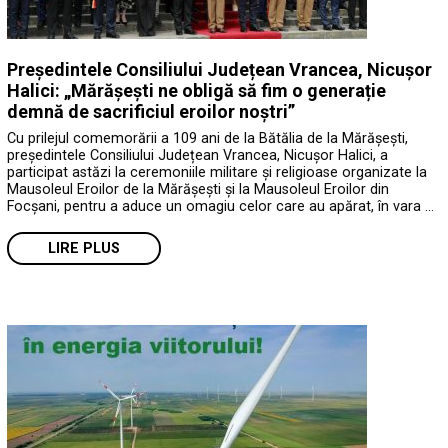
Președintele Consiliului Județean Vrancea, Nicușor
Halici: „Mărășești ne obligă să fim o generație
demnă de sacrificiul eroilor noștri”
Cu prilejul comemorării a 109 ani de la Bătălia de la Mărășești,
președintele Consiliului Județean Vrancea, Nicușor Halici, a
participat astăzi la ceremoniile militare și religioase organizate la
Mausoleul Eroilor de la Mărășești și la Mausoleul Eroilor din
Focșani, pentru a aduce un omagiu celor care au apărat, în vara …
LIRE PLUS