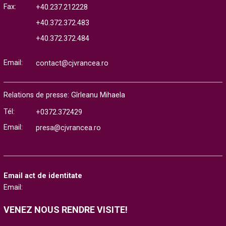
Fax:
+40.237.212228
+40.372.372.483
+40.372.372.484
Email:
contact@cjvrancea.ro
Relations de presse: Gîrleanu Mihaela
Tél:
+0372.372429
Email:
presa@cjvrancea.ro
Email act de identitate
Email:
VENEZ NOUS RENDRE VISITE!