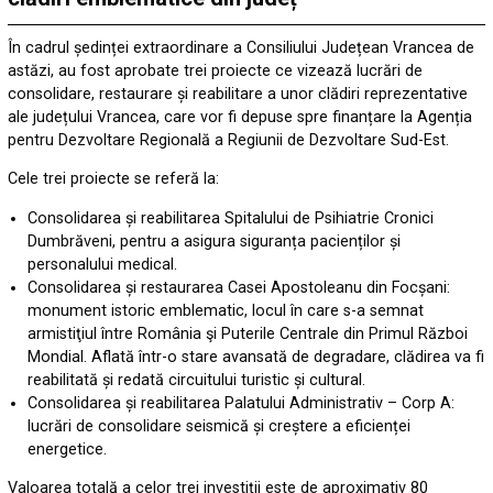
În cadrul ședinței extraordinare a Consiliului Județean Vrancea de
astăzi, au fost aprobate trei proiecte ce vizează lucrări de
consolidare, restaurare și reabilitare a unor clădiri reprezentative
ale județului Vrancea, care vor fi depuse spre finanțare la Agenția
pentru Dezvoltare Regională a Regiunii de Dezvoltare Sud-Est.
Cele trei proiecte se referă la:
Consolidarea și reabilitarea Spitalului de Psihiatrie Cronici
Dumbrăveni, pentru a asigura siguranța pacienților și
personalului medical.
Consolidarea și restaurarea Casei Apostoleanu din Focșani:
monument istoric emblematic, locul în care s-a semnat
armistiţiul între România şi Puterile Centrale din Primul Război
Mondial. Aflată într-o stare avansată de degradare, clădirea va fi
reabilitată și redată circuitului turistic și cultural.
Consolidarea și reabilitarea Palatului Administrativ – Corp A:
lucrări de consolidare seismică și creștere a eficienței
energetice.
Valoarea totală a celor trei investiții este de aproximativ 80