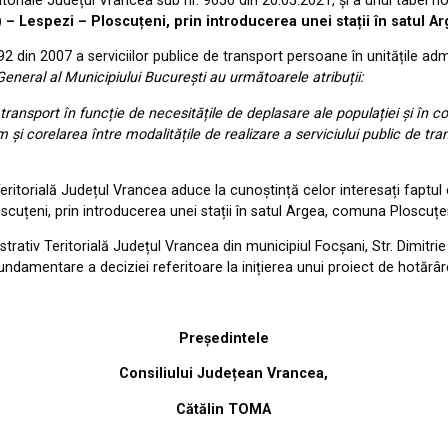
eritoriale Județul Vrancea sub nr. 9650 din 20.05.2021, și a unui tabel 
– Lespezi – Ploscuțeni, prin introducerea unei stații în satul 
r. 92 din 2007 a serviciilor publice de transport persoane în unitățile adm
l General al Municipiului București au următoarele atribuții:
ransport în funcție de necesitățile de deplasare ale populației și în co
 și corelarea între modalitățile de realizare a serviciului public de tr
ritorială Județul Vrancea aduce la cunoștință celor interesați faptul c
cuțeni, prin introducerea unei stații în satul Argea, comuna Ploscuțe
strativ Teritorială Județul Vrancea din municipiul Focșani, Str. Dimitri
undamentare a deciziei referitoare la inițierea unui proiect de hotărâ
Președintele
Consiliului Județean Vrancea,
Cătălin TOMA