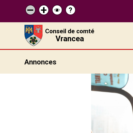
?
Pagina
Micșorează
Mărește
Schimbă
de
scrisul
scrisul
contrastul
ajutor
Conseil de comté
Vrancea
Annonces