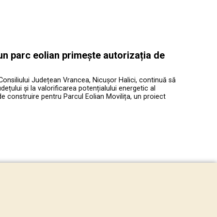
 un parc eolian primește autorizația de
Consiliului Județean Vrancea, Nicușor Halici, continuă să
ețului și la valorificarea potențialului energetic al
de construire pentru Parcul Eolian Movilița, un proiect