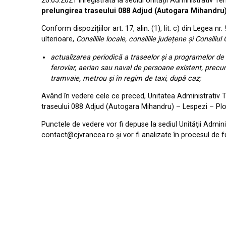
20.05.2021 înregistrată la sediul Unității Administrativ T
prelungirea traseului 088 Adjud (Autogara Mihandru) 
Conform dispozițiilor art. 17, alin. (1), lit. c) din Legea n
ulterioare,
Consiliile locale, consiliile județene și Consiliu
actualizarea periodică a traseelor și a programelor de t
feroviar, aerian sau naval de persoane existent, precum
tramvaie, metrou și în regim de taxi, după caz;
Având în vedere cele ce preced, Unitatea Administrativ Te
traseului 088 Adjud (Autogara Mihandru) – Lespezi – Plos
Punctele de vedere vor fi depuse la sediul Unității Admini
contact@cjvrancea.ro și vor fi analizate în procesul de f