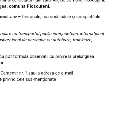
nominal cu locuitorii din satul Argea, comuna Ploscuțeni,
Argea, comuna Ploscuțeni.
inistrativ – teritoriale, cu modificările și completările
relare cu transportul public interjudețean, internațional,
ansport local de persoane cu autobuze, troleibuze,
ă pot formula observații cu privire la prelungirea
ni.
e Cantemir nr. 1 sau la adresa de e-mail
re privind cele sus-menționate