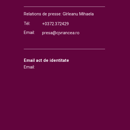
Relations de presse: Gîrleanu Mihaela
Tél:
+0372.372429
Email:
presa@cjvrancea.ro
Email act de identitate
Email: