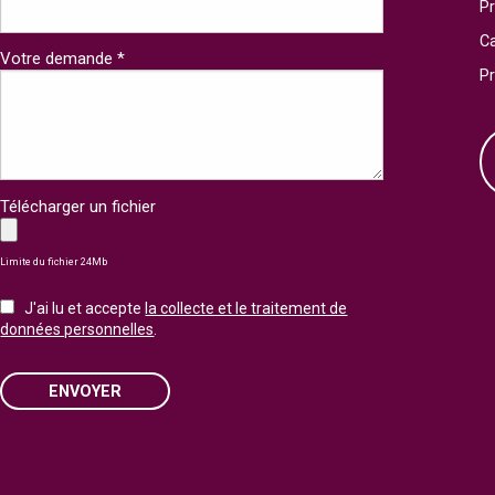
Pr
Ca
Votre demande *
P
Télécharger un fichier
Limite du fichier 24Mb
J'ai lu et accepte
la collecte et le traitement de
données personnelles
.
ENVOYER
Please leave this field empty.