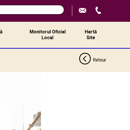
ță
Monitorul Oficial
Hartă
ă
Local
Site
Retour