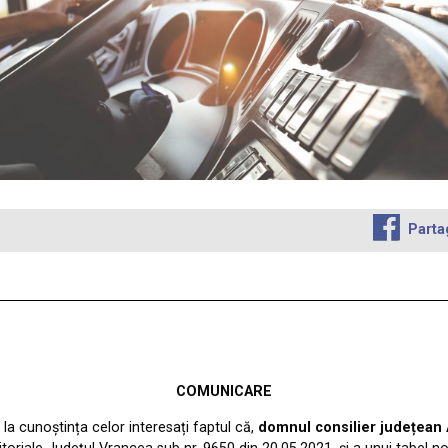
Parta
COMUNICARE
la cunoștința celor interesați faptul că,
domnul consilier județean A