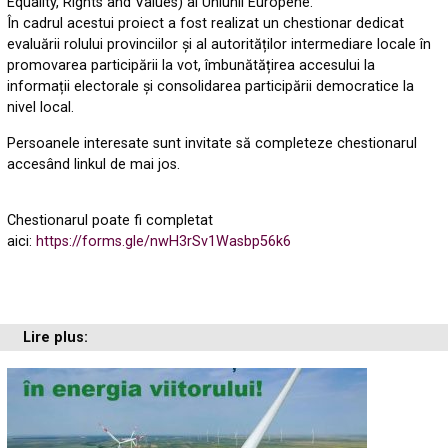
Equality, Rights and Values) al Uniunii Europene.
În cadrul acestui proiect a fost realizat un chestionar dedicat
evaluării rolului provinciilor și al autorităților intermediare locale în
promovarea participării la vot, îmbunătățirea accesului la
informații electorale și consolidarea participării democratice la
nivel local.
Persoanele interesate sunt invitate să completeze chestionarul
accesând linkul de mai jos.
Chestionarul poate fi completat
aici:
https://forms.gle/nwH3rSv1Wasbp56k6
Lire plus: