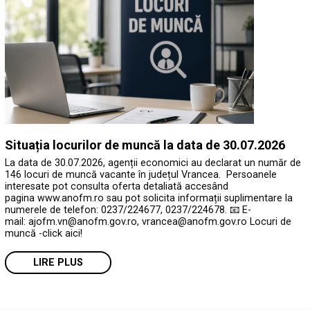
Situația locurilor de muncă la data de 30.07.2026
La data de 30.07.2026, agenții economici au declarat un număr de
146 locuri de muncă vacante în județul Vrancea. Persoanele
interesate pot consulta oferta detaliată accesând
pagina www.anofm.ro sau pot solicita informații suplimentare la
numerele de telefon: 0237/224677, 0237/224678. 📧 E-
mail: ajofm.vn@anofm.gov.ro, vrancea@anofm.gov.ro Locuri de
muncă -click aici!
LIRE PLUS