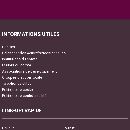
Please
leave
this
field
INFORMATIONS UTILES
empty.
Contact
Calendrier des activités traditionnelles
Institutions du comté
Mairies du comté
Associations de développement
Groupes d’action locale
Téléphones utiles
Politique de cookie
Politique de confidentialité
LINK-URI RAPIDE
UNCJR
Senat