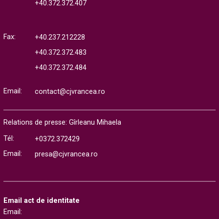
+40.372.372.407
Fax:
+40.237.212228
+40.372.372.483
+40.372.372.484
Email:
contact@cjvrancea.ro
Relations de presse: Gîrleanu Mihaela
Tél:
+0372.372429
Email:
presa@cjvrancea.ro
Email act de identitate
Email: