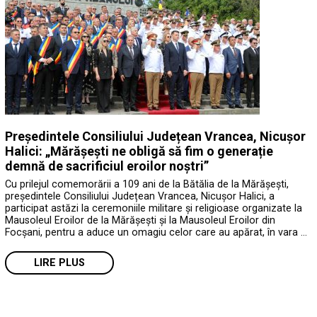
Președintele Consiliului Județean Vrancea, Nicușor
Halici: „Mărășești ne obligă să fim o generație
demnă de sacrificiul eroilor noștri”
Cu prilejul comemorării a 109 ani de la Bătălia de la Mărășești,
președintele Consiliului Județean Vrancea, Nicușor Halici, a
participat astăzi la ceremoniile militare și religioase organizate la
Mausoleul Eroilor de la Mărășești și la Mausoleul Eroilor din
Focșani, pentru a aduce un omagiu celor care au apărat, în vara …
LIRE PLUS