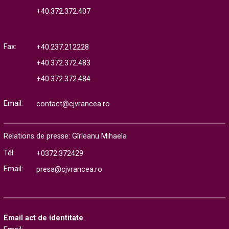
+40.372.372.407
Fax:
+40.237.212228
+40.372.372.483
+40.372.372.484
Email:
contact@cjvrancea.ro
Relations de presse: Gîrleanu Mihaela
Tél:
+0372.372429
Email:
presa@cjvrancea.ro
Email act de identitate