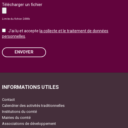
Télécharger un fichier
Limite du fichier 24Mb
J'ai lu et accepte
la collecte et le traitement de données
personnelles
.
ENVOYER
Please leave this field empty.
INFORMATIONS UTILES
Contact
Calendrier des activités traditionnelles
Institutions du comté
Mairies du comté
Associations de développement