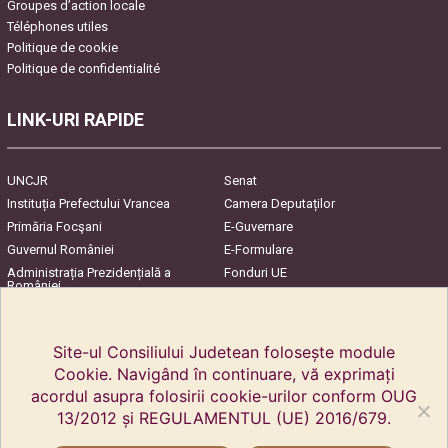
Groupes d’action locale
Téléphones utiles
Politique de cookie
Politique de confidentialité
LINK-URI RAPIDE
UNCJR
Senat
Instituția Prefectului Vrancea
Camera Deputaților
Primăria Focşani
E-Guvernare
Guvernul României
E-Formulare
Administrația Prezidențială a
Fonduri UE
României
Harta Județului
InfoCons – Protecția
Consumatorilor
Site-ul Consiliului Judetean folosește module
Cookie. Navigând în continuare, vă exprimați
acordul asupra folosirii cookie-urilor conform OUG
13/2012 și REGULAMENTUL (UE) 2016/679.