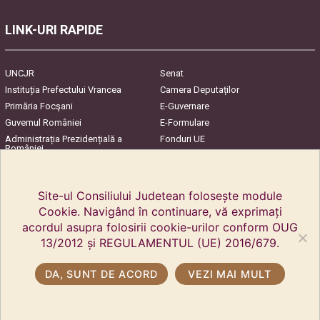
LINK-URI RAPIDE
UNCJR
Senat
Instituția Prefectului Vrancea
Camera Deputaților
Primăria Focşani
E-Guvernare
Guvernul României
E-Formulare
Administrația Prezidențială a
Fonduri UE
României
Harta Județului
InfoCons – Protecția
Consumatorilor
Site-ul Consiliului Judetean folosește module
Cookie. Navigând în continuare, vă exprimați
acordul asupra folosirii cookie-urilor conform OUG
13/2012 și REGULAMENTUL (UE) 2016/679.
DA, SUNT DE ACORD
VEZI MAI MULT
Copyright © 2018 Conseil du comté de Vrancea. Tous droits réservés.