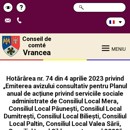
Rechercher
?
CHERCHER
Pagina
Schimbă
sur
ce
de
contrastul
site:
ajutor
Conseil de
comté
MENIU
Vrancea
Hotărârea nr. 74 din 4 aprilie 2023 privind
„Emiterea avizului consultativ pentru Planul
anual de acțiune privind serviciile sociale
administrate de Consiliul Local Mera,
Consiliul Local Păunești, Consiliul Local
Dumitrești, Consiliul Local Biliești, Consiliul
Local Paltin, Consiliul Local Valea Sării,