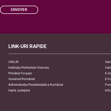
ENVOYER
Please leave this field empty.
LINK-URI RAPIDE
UNCJR
Sen
Instituția Prefectului Vrancea
Cam
Primăria Focşani
E-G
Guvernul României
E-F
Administrația Prezidențială a României
Fon
Harta Județului
Inf