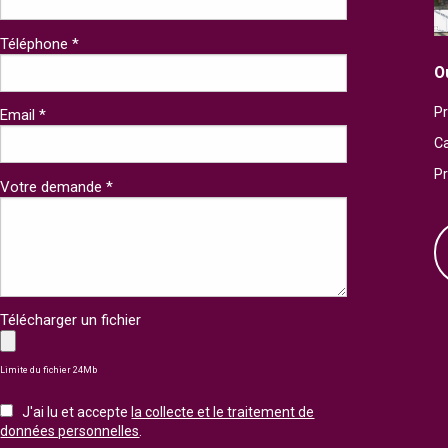
Téléphone *
O
Pr
Email *
Ca
P
Votre demande *
Télécharger un fichier
Limite du fichier 24Mb
J'ai lu et accepte
la collecte et le traitement de
données personnelles
.