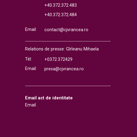
+40.372.372.483
+40.372.372.484
Email:
contact@cjvrancea.ro
Relations de presse: Gîrleanu Mihaela
Tél:
+0372.372429
Email:
presa@cjvrancea.ro
Email act de identitate
Email: