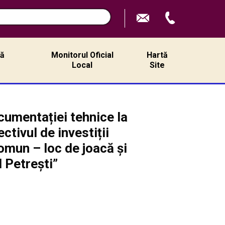
ță
Monitorul Oficial
Hartă
ă
Local
Site
umentației tehnice la
tivul de investiții
comun – loc de joacă și
 Petrești”