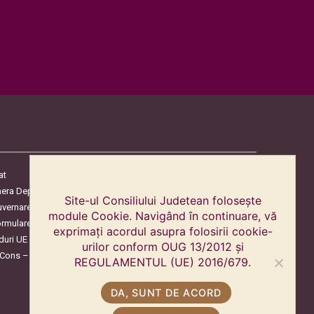
at
era Deputaților
Site-ul Consiliului Judetean folosește
uvernare
module Cookie. Navigând în continuare, vă
ormulare
exprimați acordul asupra folosirii cookie-
duri UE
urilor conform OUG 13/2012 și
oCons – Protecția Consumatorilor
REGULAMENTUL (UE) 2016/679.
DA, SUNT DE ACORD