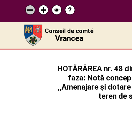
?
Pagina
Micșorează
Mărește
Schimbă
de
scrisul
scrisul
contrastul
ajutor
Conseil de comté
Vrancea
HOTĂRÂREA nr. 48 din
faza: Notă concept
,,Amenajare și dotare 
teren de 