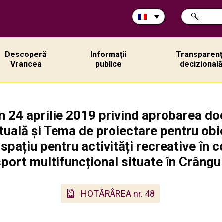
Rechercher
CHERCHER
sur
ce
site:
Descoperă
Informații
Transparen
Vrancea
publice
decizional
 24 aprilie 2019 privind aprobarea doc
uală și Tema de proiectare pentru obiec
spațiu pentru activități recreative în 
sport multifuncțional situate în Crângul
HOTĂRÂREA nr. 48