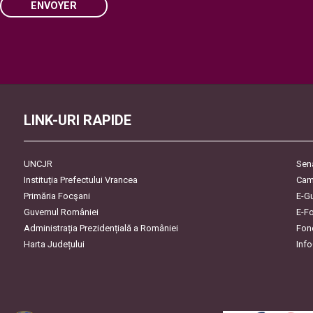
ENVOYER
Please
leave
this
field
empty.
LINK-URI RAPIDE
UNCJR
Sen
Instituția Prefectului Vrancea
Cam
Primăria Focşani
E-G
Guvernul României
E-F
Administrația Prezidențială a României
Fon
Harta Județului
Inf