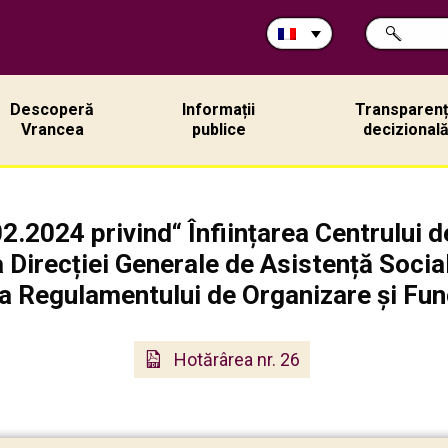
Rechercher
CHERCHER
sur
ce
site:
Descoperă
Informații
Transparen
Vrancea
publice
decizional
.2024 privind“ Înființarea Centrului de
 Direcției Generale de Asistență Social
a Regulamentului de Organizare și Func
Hotărârea nr. 26