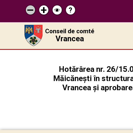
?
Pagina
Micșorează
Mărește
Schimbă
de
scrisul
scrisul
contrastul
ajutor
Conseil de comté
Vrancea
Hotărârea nr. 26/15.02
Măicănești în structura
Vrancea și aprobare