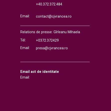
+40.372.372.484
Email:
contact@cjvrancea.ro
Relations de presse: Gîrleanu Mihaela
Tél:
+0372.372429
Email:
presa@cjvrancea.ro
Email act de identitate
Email: