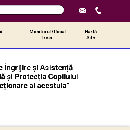
ță
Monitorul Oficial
Hartă
ă
Local
Site
 Îngrijire și Asistență
ă și Protecția Copilului
ționare al acestuia”