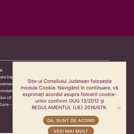
at
era Deputaților
Site-ul Consiliului Judetean folosește
uvernare
module Cookie. Navigând în continuare, vă
ormulare
exprimați acordul asupra folosirii cookie-
duri UE
urilor conform OUG 13/2012 și
oCons – Protecția Consumatorilor
REGULAMENTUL (UE) 2016/679.
DA, SUNT DE ACORD
VEZI MAI MULT