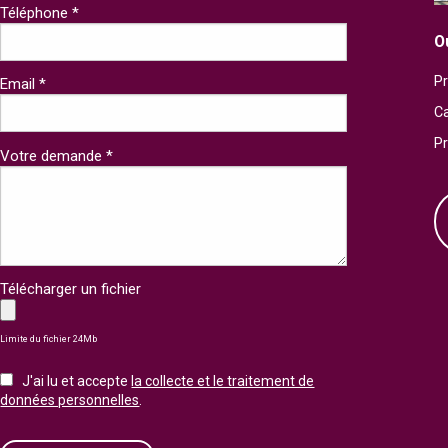
Téléphone *
O
Pr
Email *
Ca
P
Votre demande *
Télécharger un fichier
Limite du fichier 24Mb
J'ai lu et accepte
la collecte et le traitement de
données personnelles
.