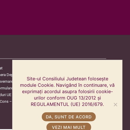
at
era Deputaților
Site-ul Consiliului Judetean folosește
uvernare
module Cookie. Navigând în continuare, vă
ormulare
exprimați acordul asupra folosirii cookie-
duri UE
urilor conform OUG 13/2012 și
oCons – Protecția Consumatorilor
REGULAMENTUL (UE) 2016/679.
DA, SUNT DE ACORD
VEZI MAI MULT