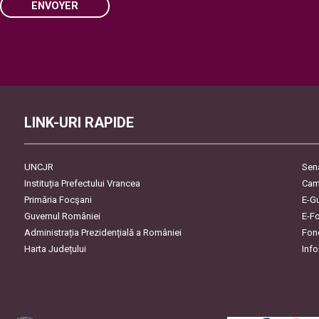
ENVOYER
Please
leave
this
field
empty.
LINK-URI RAPIDE
UNCJR
Sen
Instituția Prefectului Vrancea
Cam
Primăria Focşani
E-G
Guvernul României
E-F
Administrația Prezidențială a României
Fon
Harta Județului
Inf