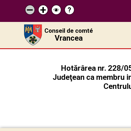
?
Pagina
Micșorează
Mărește
Schimbă
de
scrisul
scrisul
contrastul
ajutor
Conseil de comté
Vrancea
Hotărârea nr. 228/0
Judeţean ca membru in 
Centrul