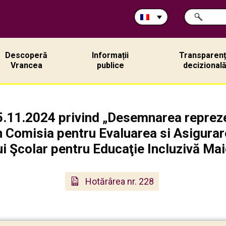
Rechercher
CHERCHER
sur
ce
site:
Descoperă
Informații
Transparen
Vrancea
publice
decizional
5.11.2024 privind „Desemnarea reprezen
Comisia pentru Evaluarea si Asigurarea 
ui Şcolar pentru Educaţie Incluzivă Mai
Hotărârea nr. 228