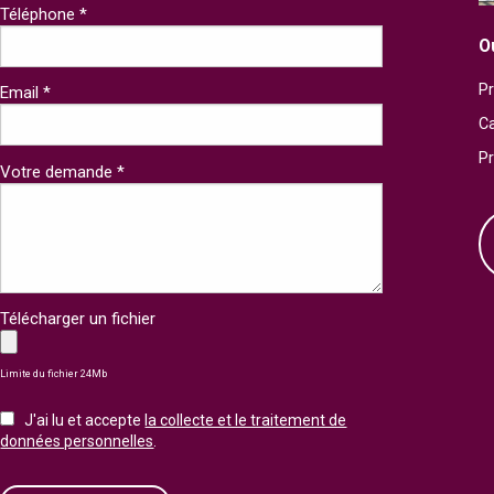
Téléphone *
O
Pr
Email *
Ca
P
Votre demande *
Télécharger un fichier
Limite du fichier 24Mb
J'ai lu et accepte
la collecte et le traitement de
données personnelles
.