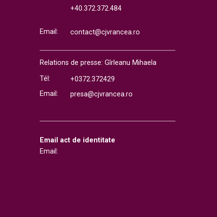
+40.372.372.484
Email:
contact@cjvrancea.ro
Relations de presse: Gîrleanu Mihaela
Tél:
+0372.372429
Email:
presa@cjvrancea.ro
Email act de identitate
Email: