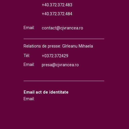
+40.372.372.483
+40.372.372.484
Email:
contact@cjvrancea.ro
Relations de presse: Gîrleanu Mihaela
Tél:
+0372.372429
Email:
presa@cjvrancea.ro
Email act de identitate
Email: