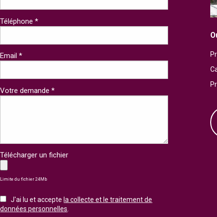
Téléphone *
O
Pr
Email *
Ca
P
Votre demande *
Télécharger un fichier
Limite du fichier 24Mb
J'ai lu et accepte
la collecte et le traitement de
données personnelles
.