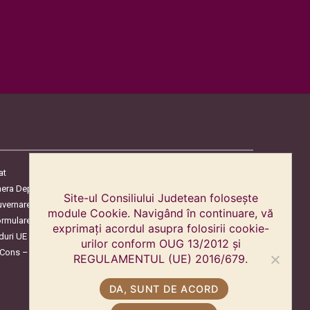
at
era Deputaților
Site-ul Consiliului Judetean folosește
uvernare
module Cookie. Navigând în continuare, vă
ormulare
exprimați acordul asupra folosirii cookie-
duri UE
urilor conform OUG 13/2012 și
oCons – Protecția Consumatorilor
REGULAMENTUL (UE) 2016/679.
DA, SUNT DE ACORD