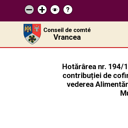
?
Pagina
Micșorează
Mărește
Schimbă
de
scrisul
scrisul
contrastul
ajutor
Conseil de comté
Vrancea
Hotărârea nr. 194/1
contribuției de cofi
vederea Alimentării
Mu