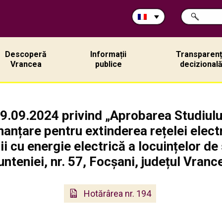
Rechercher
CHERCHER
sur
ce
site:
Descoperă
Informații
Transparen
Vrancea
publice
decizional
9.09.2024 privind „Aprobarea Studiului 
nanțare pentru extinderea rețelei electr
 cu energie electrică a locuințelor de 
nteniei, nr. 57, Focșani, județul Vranc
Hotărârea nr. 194