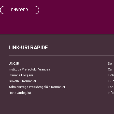
ENVOYER
Please leave this field empty.
LINK-URI RAPIDE
UNCJR
Sen
Instituția Prefectului Vrancea
Cam
Primăria Focşani
E-G
Guvernul României
E-F
Administrația Prezidențială a României
Fon
Harta Județului
Inf