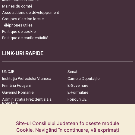
Mairies du comté
Associations de développement
Groupes d’action locale
Téléphones utiles
Politique de cookie
Politique de confidentialité
LINK-URI RAPIDE
UNCJR
Senat
Instituția Prefectului Vrancea
Camera Deputaților
Primăria Focşani
E-Guvernare
Guvernul României
E-Formulare
Administrația Prezidențială a
Fonduri UE
României
Harta Județului
InfoCons – Protecția
Consumatorilor
Site-ul Consiliului Judetean folosește module
Cookie. Navigând în continuare, vă exprimați