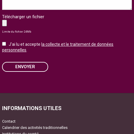
Télécharger un fichier
Limite du fichier 24Mb
J'ai lu et accepte
la collecte et le traitement de données
personnelles
.
ENVOYER
Please
leave
this
field
INFORMATIONS UTILES
empty.
Contact
Calendrier des activités traditionnelles
Institutions du comté