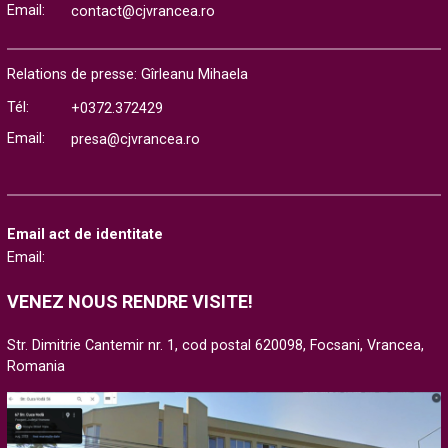
Email:
contact@cjvrancea.ro
Relations de presse: Gîrleanu Mihaela
Tél:
+0372.372429
Email:
presa@cjvrancea.ro
Email act de identitate
Email:
VENEZ NOUS RENDRE VISITE!
Str. Dimitrie Cantemir nr. 1, cod postal 620098, Focsani, Vrancea,
Romania