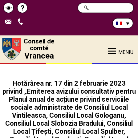
Rechercher
?
CHERCHER
Pagina
Schimbă
sur
ce
de
contrastul
site:
ajutor
Conseil de
comté
MENIU
Vrancea
Hotărârea nr. 17 din 2 februarie 2023
privind „Emiterea avizului consultativ pentru
Planul anual de acțiune privind serviciile
sociale administrate de Consiliul Local
Vintileasca, Consiliul Local Gologanu,
Consiliul Local Slobozia Bradului, Consiliul
Local Țifești, Consiliul Local Spulber,