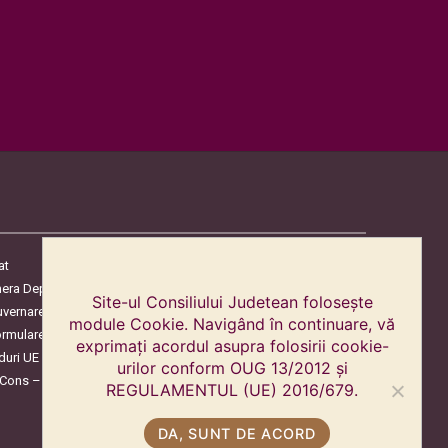
at
era Deputaților
Site-ul Consiliului Judetean folosește
uvernare
module Cookie. Navigând în continuare, vă
ormulare
exprimați acordul asupra folosirii cookie-
duri UE
urilor conform OUG 13/2012 și
oCons – Protecția Consumatorilor
REGULAMENTUL (UE) 2016/679.
DA, SUNT DE ACORD