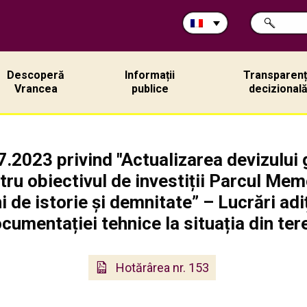
Rechercher
CHERCHER
sur
ce
site:
Descoperă
Informații
Transparen
Vrancea
publice
decizional
.2023 privind "Actualizarea devizului g
u obiectivul de investiții Parcul Memo
 de istorie și demnitate” – Lucrări ad
cumentației tehnice la situația din ter
Hotărârea nr. 153