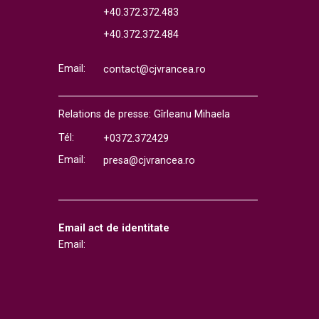
+40.372.372.483
+40.372.372.484
Email:
contact@cjvrancea.ro
Relations de presse: Gîrleanu Mihaela
Tél:
+0372.372429
Email:
presa@cjvrancea.ro
Email act de identitate
Email: