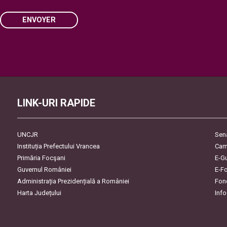
ENVOYER
Please
leave
this
field
empty.
LINK-URI RAPIDE
UNCJR
Sen
Instituția Prefectului Vrancea
Cam
Primăria Focşani
E-G
Guvernul României
E-F
Administrația Prezidențială a României
Fon
Harta Județului
Inf