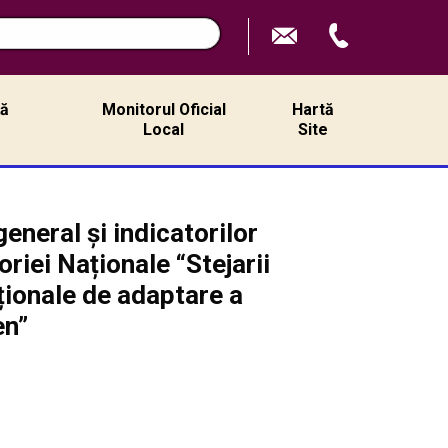
ță
Monitorul Oficial
Hartă
ă
Local
Site
eneral și indicatorilor
riei Naționale “Stejarii
iționale de adaptare a
en”