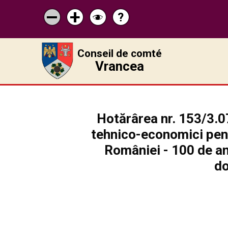
?
Pagina
Micșorează
Mărește
Schimbă
de
scrisul
scrisul
contrastul
ajutor
Conseil de comté
Vrancea
Hotărârea nr. 153/3.07
tehnico-economici pentr
României - 100 de ani
do