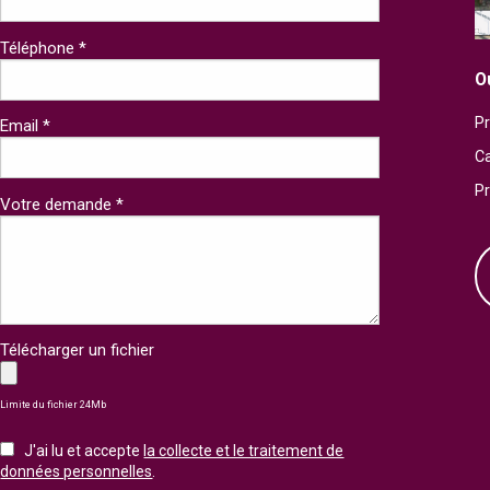
Téléphone *
O
Pr
Email *
Ca
P
Votre demande *
Télécharger un fichier
Limite du fichier 24Mb
J'ai lu et accepte
la collecte et le traitement de
données personnelles
.