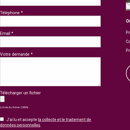
Téléphone *
O
Pr
Email *
Ca
P
Votre demande *
Télécharger un fichier
Limite du fichier 24Mb
J'ai lu et accepte
la collecte et le traitement de
données personnelles
.