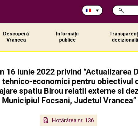
Rechercher
CHERCHER
sur
ce
site:
Descoperă
Informații
Transparen
Vrancea
publice
decizional
n 16 iunie 2022 privind “Actualizarea D
r tehnico-economici pentru obiectivul de
are spatiu Birou relatii externe si de
Municipiul Focsani, Judetul Vrancea”
Hotărârea nr. 136