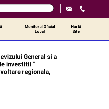
ță
Monitorul Oficial
Hartă
ă
Local
Site
evizului General si a
 investitii “
zvoltare regionala,