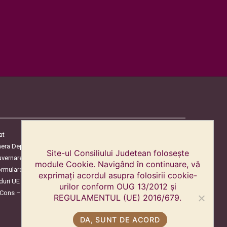
at
era Deputaților
Site-ul Consiliului Judetean folosește
uvernare
module Cookie. Navigând în continuare, vă
ormulare
exprimați acordul asupra folosirii cookie-
duri UE
urilor conform OUG 13/2012 și
oCons – Protecția Consumatorilor
REGULAMENTUL (UE) 2016/679.
DA, SUNT DE ACORD