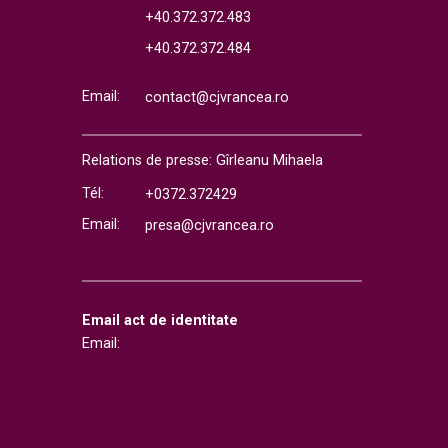
+40.372.372.483
+40.372.372.484
Email:
contact@cjvrancea.ro
Relations de presse: Gîrleanu Mihaela
Tél:
+0372.372429
Email:
presa@cjvrancea.ro
Email act de identitate
Email: