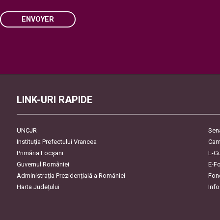
ENVOYER
Please
leave
this
field
empty.
LINK-URI RAPIDE
UNCJR
Sen
Instituția Prefectului Vrancea
Cam
Primăria Focşani
E-G
Guvernul României
E-F
Administrația Prezidențială a României
Fon
Harta Județului
Inf