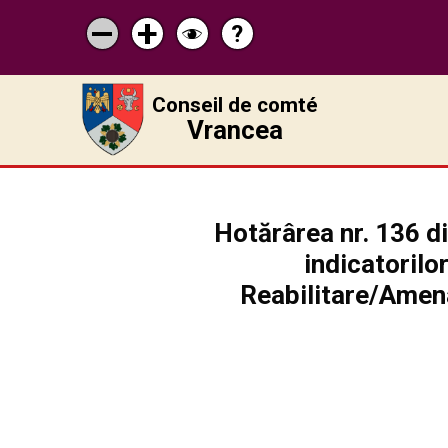
?
Pagina
Micșorează
Mărește
Schimbă
de
scrisul
scrisul
contrastul
ajutor
Conseil de comté
Vrancea
Hotărârea nr. 136 di
indicatorilo
Reabilitare/Amenaj