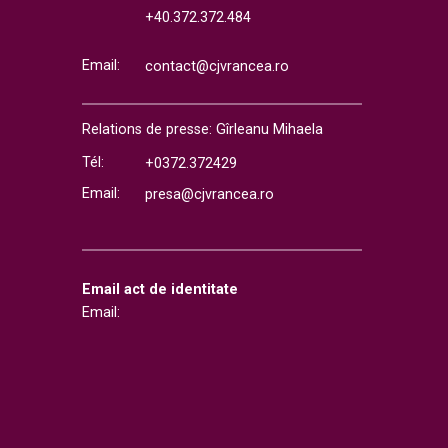
+40.372.372.484
Email:
contact@cjvrancea.ro
Relations de presse: Gîrleanu Mihaela
Tél:
+0372.372429
Email:
presa@cjvrancea.ro
Email act de identitate
Email: