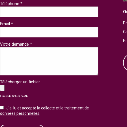
Téléphone *
O
Pr
Email *
Ca
P
Votre demande *
Télécharger un fichier
Limite du fichier 24Mb
J'ai lu et accepte
la collecte et le traitement de
données personnelles
.