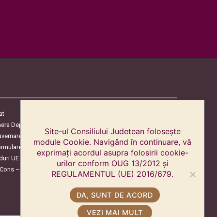
at
era Deputaților
Site-ul Consiliului Judetean folosește
uvernare
module Cookie. Navigând în continuare, vă
ormulare
exprimați acordul asupra folosirii cookie-
duri UE
urilor conform OUG 13/2012 și
oCons – Protecția Consumatorilor
REGULAMENTUL (UE) 2016/679.
DA, SUNT DE ACORD
VEZI MAI MULT