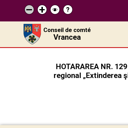
?
Pagina
Micșorează
Mărește
Schimbă
de
scrisul
scrisul
contrastul
ajutor
Conseil de comté
Vrancea
HOTARAREA NR. 129 pr
regional „Extinderea ş