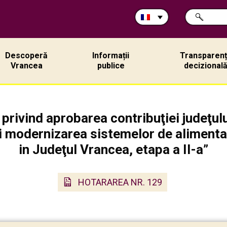
Rechercher
CHERCHER
sur
ce
site:
Descoperă
Informații
Transparen
Vrancea
publice
decizional
ivind aprobarea contribuţiei judeţului
i modernizarea sistemelor de alimenta
in Judeţul Vrancea, etapa a II-a”
HOTARAREA NR. 129