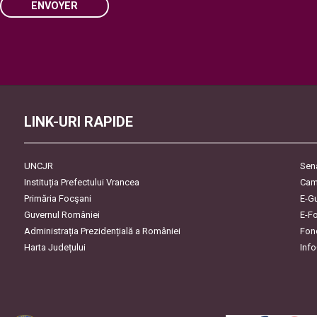
ENVOYER
Please
leave
this
field
empty.
LINK-URI RAPIDE
UNCJR
Sen
Instituția Prefectului Vrancea
Cam
Primăria Focşani
E-G
Guvernul României
E-F
Administrația Prezidențială a României
Fon
Harta Județului
Inf