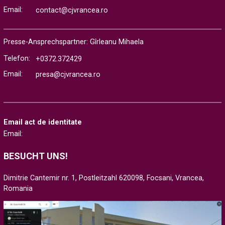
Email:
contact@cjvrancea.ro
Presse-Ansprechspartner: Gîrleanu Mihaela
Telefon:
+0372.372429
Email:
presa@cjvrancea.ro
Email act de identitate
Email:
BESUCHT UNS!
Dimitrie Cantemir nr. 1, Postleitzahl 620098, Focsani, Vrancea,
Romania