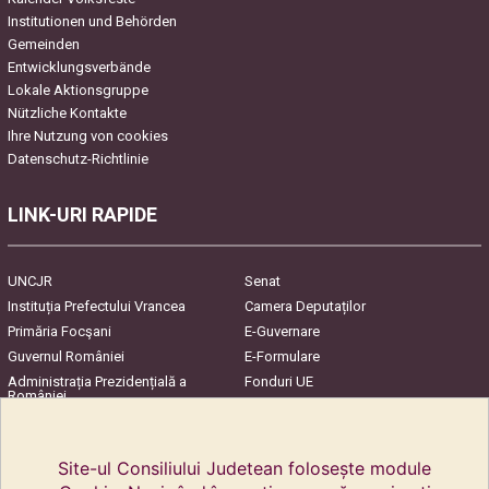
Institutionen und Behörden
Gemeinden
Entwicklungsverbände
Lokale Aktionsgruppe
Nützliche Kontakte
Ihre Nutzung von cookies
Datenschutz-Richtlinie
LINK-URI RAPIDE
UNCJR
Senat
Instituția Prefectului Vrancea
Camera Deputaților
Primăria Focşani
E-Guvernare
Guvernul României
E-Formulare
Administrația Prezidențială a
Fonduri UE
României
Harta Județului
InfoCons – Protecția
Consumatorilor
Site-ul Consiliului Judetean folosește module