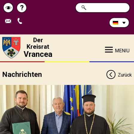
Durchsuchen
?
SUCHE
Pagina
Schimbă
Sie
die
de
contrastul
Site:
ajutor
Der
Kreisrat
MENIU
Vrancea
Nachrichten
Zurück