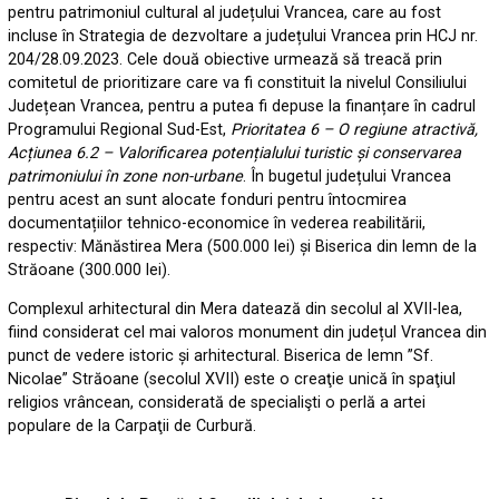
pentru patrimoniul cultural al județului Vrancea, care au fost
incluse în Strategia de dezvoltare a județului Vrancea prin HCJ nr.
204/28.09.2023. Cele două obiective urmează să treacă prin
comitetul de prioritizare care va fi constituit la nivelul Consiliului
Județean Vrancea, pentru a putea fi depuse la finanțare în cadrul
Programului Regional Sud-Est,
Prioritatea 6 – O regiune atractivă,
Acțiunea 6.2 – Valorificarea potențialului turistic și conservarea
patrimoniului în zone non-urbane
. În bugetul județului Vrancea
pentru acest an sunt alocate fonduri pentru întocmirea
documentațiilor tehnico-economice în vederea reabilitării,
respectiv: Mănăstirea Mera (500.000 lei) și Biserica din lemn de la
Străoane (300.000 lei).
Complexul arhitectural din Mera datează din secolul al XVII-lea,
fiind considerat cel mai valoros monument din județul Vrancea din
punct de vedere istoric și arhitectural. Biserica de lemn ”Sf.
Nicolae” Străoane (secolul XVII) este o creaţie unică în spaţiul
religios vrâncean, considerată de specialişti o perlă a artei
populare de la Carpaţii de Curbură.