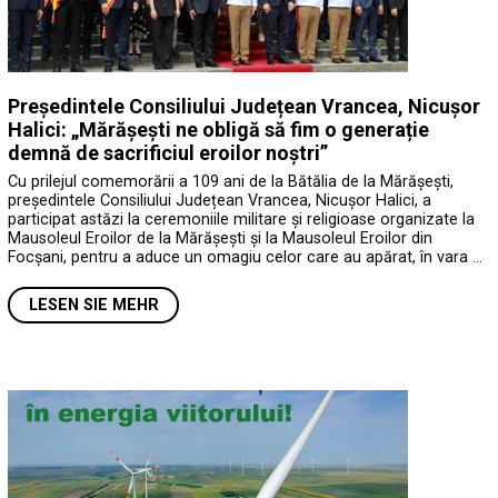
Președintele Consiliului Județean Vrancea, Nicușor
Halici: „Mărășești ne obligă să fim o generație
demnă de sacrificiul eroilor noștri”
Cu prilejul comemorării a 109 ani de la Bătălia de la Mărășești,
președintele Consiliului Județean Vrancea, Nicușor Halici, a
participat astăzi la ceremoniile militare și religioase organizate la
Mausoleul Eroilor de la Mărășești și la Mausoleul Eroilor din
Focșani, pentru a aduce un omagiu celor care au apărat, în vara …
LESEN SIE MEHR