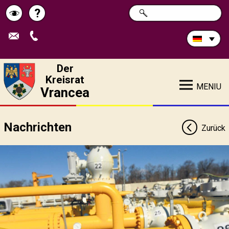
Durchsuchen
?
SUCHE
Pagina
Schimbă
Sie
die
de
contrastul
Site:
ajutor
Der
Kreisrat
MENIU
Vrancea
Nachrichten
Zurück