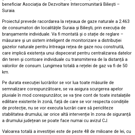
beneficiar Asociația de Dezvoltare Intercomunitară Biliești –
Suraia.
Proiectul prevede racordarea la rețeaua de gaze naturale a 2.463
de consumatori din localitățile Suraia și Biliești, prin execuția de
branșamente individuale. Va fi montată și o stație de reglare –
măsurare și un sistem inteligent de monitorizare a distribuției
gazelor naturale pentru întreaga rețea de gaze nou construită,
care implică existența unui dispecerat pentru centralizarea datelor
din teren și contoare individuale cu transmiterea de la distanță a
valorilor de consum. Lungimea totală a rețelei de gaz va fi de 50
km.
Pe durata execuției lucrărilor se vor lua toate măsurile de
semnalizare corespunzătoare, se va asigura scurgerea apelor
pluviale în mod corespunzător, se va ține cont de toate instalațiile
edilitare existente în zonă, față de care se vor respecta condițiile
de protecție, nu se vor executa lucrări care să pericliteze
stabilitatea drumului, iar orice altă intervenție în zona de siguranță
a drumului județean se poate face numai cu avizul CJ.
Valoarea totală a investiției este de peste 48 de milioane de lei, cu