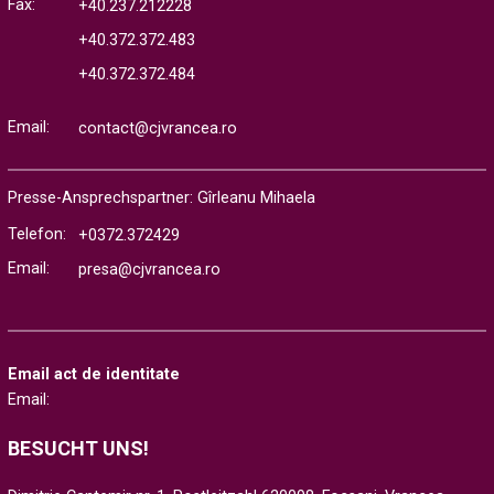
Fax:
+40.237.212228
+40.372.372.483
+40.372.372.484
Email:
contact@cjvrancea.ro
Presse-Ansprechspartner: Gîrleanu Mihaela
Telefon:
+0372.372429
Email:
presa@cjvrancea.ro
Email act de identitate
Email:
BESUCHT UNS!