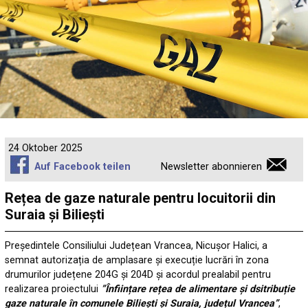
24 Oktober 2025
Auf Facebook teilen
Newsletter abonnieren
Rețea de gaze naturale pentru locuitorii din
Suraia și Biliești
Președintele Consiliului Județean Vrancea, Nicușor Halici, a
semnat autorizația de amplasare și execuție lucrări în zona
drumurilor județene 204G și 204D și acordul prealabil pentru
realizarea proiectului
”Înființare rețea de alimentare și dsitribuție
gaze naturale în comunele Biliești și Suraia, județul Vrancea”
,