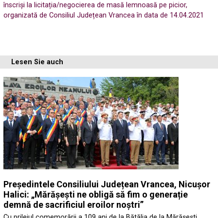
înscriși la licitația/negocierea de masă lemnoasă pe picior,
organizată de Consiliul Județean Vrancea în data de 14.04.2021
Lesen Sie auch
Președintele Consiliului Județean Vrancea, Nicușor
Halici: „Mărășești ne obligă să fim o generație
demnă de sacrificiul eroilor noștri”
Cu prilejul comemorării a 109 ani de la Bătălia de la Mărășești,