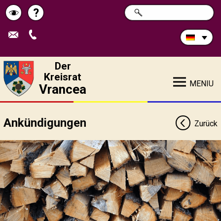
Durchsuchen
?
SUCHE
Pagina
Schimbă
Sie
die
de
contrastul
Site:
ajutor
Der
Kreisrat
MENIU
Vrancea
Ankündigungen
Zurück