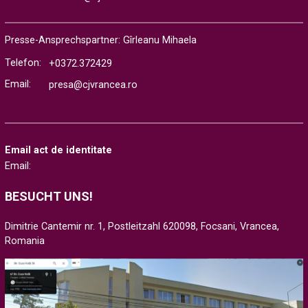
Presse-Ansprechspartner: Gîrleanu Mihaela
Telefon:
+0372.372429
Email:
presa@cjvrancea.ro
Email act de identitate
Email:
BESUCHT UNS!
Dimitrie Cantemir nr. 1, Postleitzahl 620098, Focsani, Vrancea,
Romania