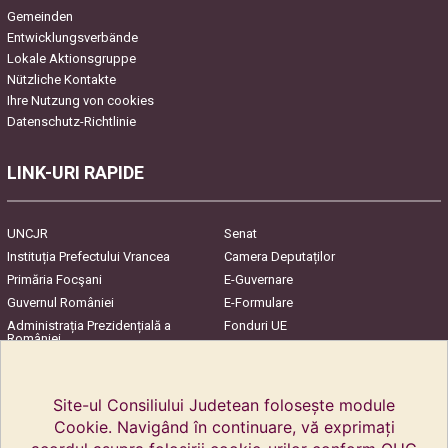
Gemeinden
Entwicklungsverbände
Lokale Aktionsgruppe
Nützliche Kontakte
Ihre Nutzung von cookies
Datenschutz-Richtlinie
LINK-URI RAPIDE
UNCJR
Senat
Instituția Prefectului Vrancea
Camera Deputaților
Primăria Focşani
E-Guvernare
Guvernul României
E-Formulare
Administrația Prezidențială a
Fonduri UE
României
Harta Județului
InfoCons – Protecția
Consumatorilor
Site-ul Consiliului Judetean folosește module
Cookie. Navigând în continuare, vă exprimați