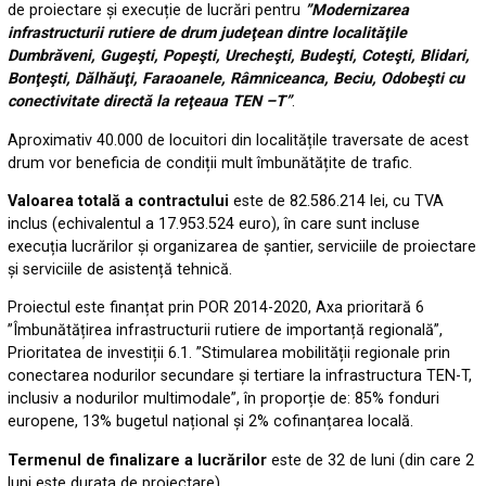
de proiectare și execuție de lucrări pentru
”Modernizarea
infrastructurii rutiere de drum judeţean dintre localităţile
Dumbrăveni, Gugeşti, Popeşti, Urecheşti, Budeşti, Coteşti, Blidari,
Bonţeşti, Dălhăuţi, Faraoanele, Râmniceanca, Beciu, Odobeşti cu
conectivitate directă la reţeaua TEN –T”
.
Aproximativ 40.000 de locuitori din localitățile traversate de acest
drum vor beneficia de condiții mult îmbunătățite de trafic.
Valoarea totală a contractului
este de 82.586.214 lei, cu TVA
inclus (echivalentul a 17.953.524 euro), în care sunt incluse
execuția lucrărilor și organizarea de șantier, serviciile de proiectare
și serviciile de asistență tehnică.
Proiectul este finanțat prin POR 2014-2020, Axa prioritară 6
”Îmbunătățirea infrastructurii rutiere de importanță regională”,
Prioritatea de investiții 6.1. ”Stimularea mobilității regionale prin
conectarea nodurilor secundare și tertiare la infrastructura TEN-T,
inclusiv a nodurilor multimodale”, în proporție de: 85% fonduri
europene, 13% bugetul național și 2% cofinanțarea locală.
Termenul de finalizare a lucrărilor
este de 32 de luni (din care 2
luni este durata de proiectare).