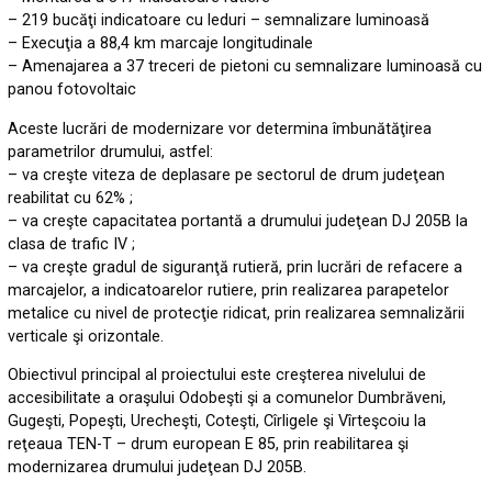
– 219 bucăţi indicatoare cu leduri – semnalizare luminoasă
– Execuţia a 88,4 km marcaje longitudinale
– Amenajarea a 37 treceri de pietoni cu semnalizare luminoasă cu
panou fotovoltaic
Aceste lucrări de modernizare vor determina îmbunătăţirea
parametrilor drumului, astfel:
– va creşte viteza de deplasare pe sectorul de drum judeţean
reabilitat cu 62% ;
– va creşte capacitatea portantă a drumului judeţean DJ 205B la
clasa de trafic IV ;
– va creşte gradul de siguranţă rutieră, prin lucrări de refacere a
marcajelor, a indicatoarelor rutiere, prin realizarea parapetelor
metalice cu nivel de protecţie ridicat, prin realizarea semnalizării
verticale şi orizontale.
Obiectivul principal al proiectului este creşterea nivelului de
accesibilitate a oraşului Odobeşti şi a comunelor Dumbrăveni,
Gugeşti, Popeşti, Urecheşti, Coteşti, Cîrligele şi Vîrteşcoiu la
reţeaua TEN-T – drum european E 85, prin reabilitarea şi
modernizarea drumului judeţean DJ 205B.