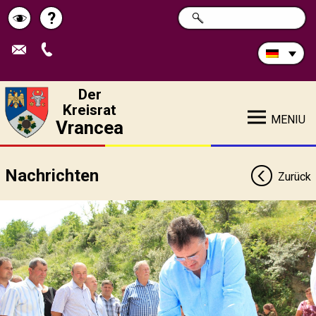
Durchsuchen
?
SUCHE
Pagina
Schimbă
Sie
die
de
contrastul
Site:
ajutor
Der
Kreisrat
MENIU
Vrancea
Nachrichten
Zurück