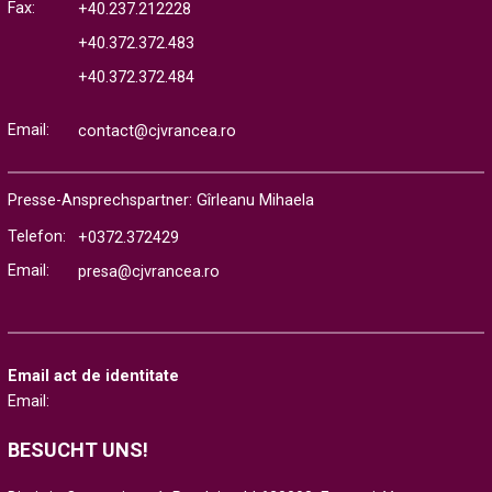
Fax:
+40.237.212228
+40.372.372.483
+40.372.372.484
Email:
contact@cjvrancea.ro
Presse-Ansprechspartner: Gîrleanu Mihaela
Telefon:
+0372.372429
Email:
presa@cjvrancea.ro
Email act de identitate
Email:
BESUCHT UNS!