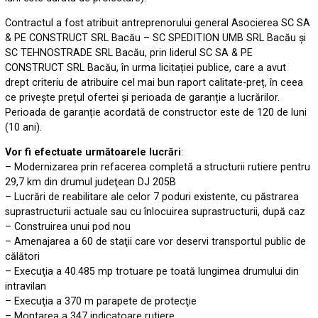
Contractul a fost atribuit antreprenorului general Asocierea SC SA
& PE CONSTRUCT SRL Bacău – SC SPEDITION UMB SRL Bacău și
SC TEHNOSTRADE SRL Bacău, prin liderul SC SA & PE
CONSTRUCT SRL Bacău, în urma licitației publice, care a avut
drept criteriu de atribuire cel mai bun raport calitate-preț, în ceea
ce privește prețul ofertei și perioada de garanție a lucrărilor.
Perioada de garanție acordată de constructor este de 120 de luni
(10 ani).
Vor fi efectuate următoarele lucrări
:
– Modernizarea prin refacerea completă a structurii rutiere pentru
29,7 km din drumul judeţean DJ 205B
– Lucrări de reabilitare ale celor 7 poduri existente, cu păstrarea
suprastructurii actuale sau cu înlocuirea suprastructurii, după caz
– Construirea unui pod nou
– Amenajarea a 60 de staţii care vor deservi transportul public de
călători
– Execuţia a 40.485 mp trotuare pe toată lungimea drumului din
intravilan
– Execuţia a 370 m parapete de protecţie
– Montarea a 347 indicatoare rutiere