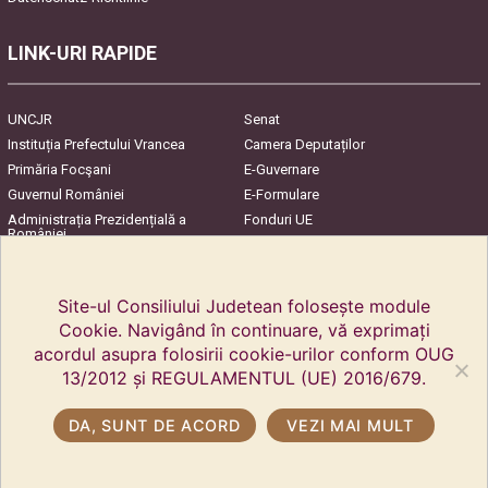
LINK-URI RAPIDE
UNCJR
Senat
Instituția Prefectului Vrancea
Camera Deputaților
Primăria Focşani
E-Guvernare
Guvernul României
E-Formulare
Administrația Prezidențială a
Fonduri UE
României
Harta Județului
InfoCons – Protecția
Consumatorilor
Site-ul Consiliului Judetean folosește module
Cookie. Navigând în continuare, vă exprimați
acordul asupra folosirii cookie-urilor conform OUG
13/2012 și REGULAMENTUL (UE) 2016/679.
DA, SUNT DE ACORD
VEZI MAI MULT