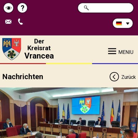
Durchsuchen
?
SUCHE
Pagina
Schimbă
Sie
die
de
contrastul
Site:
ajutor
Der
Kreisrat
MENIU
Vrancea
Nachrichten
Zurück