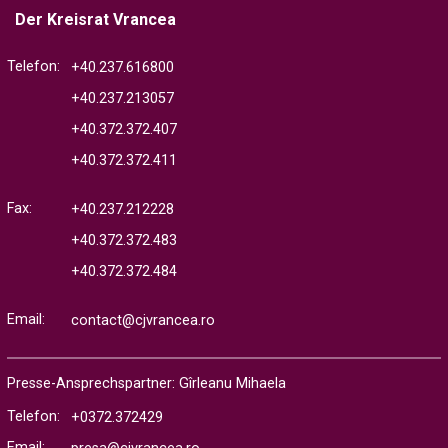
Der Kreisrat Vrancea
Telefon:
+40.237.616800
+40.237.213057
+40.372.372.407
+40.372.372.411
Fax:
+40.237.212228
+40.372.372.483
+40.372.372.484
Email:
contact@cjvrancea.ro
Presse-Ansprechspartner: Gîrleanu Mihaela
Telefon:
+0372.372429
Email: