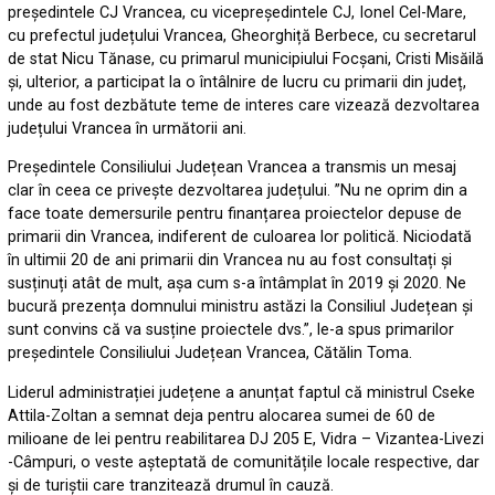
președintele CJ Vrancea, cu vicepreședintele CJ, Ionel Cel-Mare,
cu prefectul județului Vrancea, Gheorghiță Berbece, cu secretarul
de stat Nicu Tănase, cu primarul municipiului Focșani, Cristi Misăilă
și, ulterior, a participat la o întâlnire de lucru cu primarii din județ,
unde au fost dezbătute teme de interes care vizează dezvoltarea
județului Vrancea în următorii ani.
Președintele Consiliului Județean Vrancea a transmis un mesaj
clar în ceea ce privește dezvoltarea județului. ”Nu ne oprim din a
face toate demersurile pentru finanțarea proiectelor depuse de
primarii din Vrancea, indiferent de culoarea lor politică. Niciodată
în ultimii 20 de ani primarii din Vrancea nu au fost consultați și
susținuți atât de mult, așa cum s-a întâmplat în 2019 și 2020. Ne
bucură prezența domnului ministru astăzi la Consiliul Județean și
sunt convins că va susține proiectele dvs.”, le-a spus primarilor
președintele Consiliului Județean Vrancea, Cătălin Toma.
Liderul administrației județene a anunțat faptul că ministrul Cseke
Attila-Zoltan a semnat deja pentru alocarea sumei de 60 de
milioane de lei pentru reabilitarea DJ 205 E, Vidra – Vizantea-Livezi
-Câmpuri, o veste așteptată de comunitățile locale respective, dar
și de turiștii care tranzitează drumul în cauză.