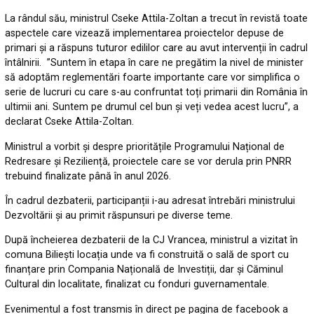
La rândul său, ministrul Cseke Attila-Zoltan a trecut în revistă toate
aspectele care vizează implementarea proiectelor depuse de
primari și a răspuns tuturor edililor care au avut intervenții în cadrul
întâlnirii. ”Suntem în etapa în care ne pregătim la nivel de minister
să adoptăm reglementări foarte importante care vor simplifica o
serie de lucruri cu care s-au confruntat toți primarii din România în
ultimii ani. Suntem pe drumul cel bun și veți vedea acest lucru”, a
declarat Cseke Attila-Zoltan.
Ministrul a vorbit și despre prioritățile Programului Național de
Redresare și Reziliență, proiectele care se vor derula prin PNRR
trebuind finalizate până în anul 2026.
În cadrul dezbaterii, participanții i-au adresat întrebări ministrului
Dezvoltării și au primit răspunsuri pe diverse teme.
După încheierea dezbaterii de la CJ Vrancea, ministrul a vizitat în
comuna Biliești locația unde va fi construită o sală de sport cu
finanțare prin Compania Națională de Investiții, dar și Căminul
Cultural din localitate, finalizat cu fonduri guvernamentale.
Evenimentul a fost transmis în direct pe pagina de facebook a