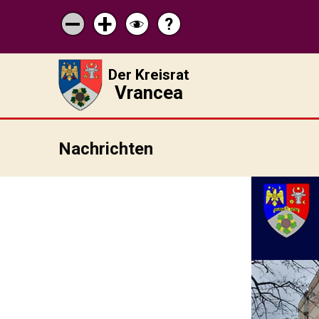
?
Pagina
Micșorează
Mărește
Schimbă
de
scrisul
scrisul
contrastul
ajutor
Der Kreisrat
Vrancea
Nachrichten