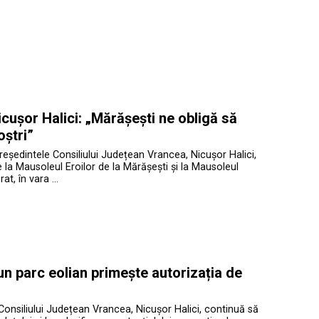
cușor Halici: „Mărășești ne obligă să
oștri”
președintele Consiliului Județean Vrancea, Nicușor Halici,
te la Mausoleul Eroilor de la Mărășești și la Mausoleul
at, în vara …
 un parc eolian primește autorizația de
Consiliului Județean Vrancea, Nicușor Halici, continuă să