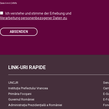
Dateilimit 24Mb
Ich verstehe und stimme der Erhebung und
Verarbeitung personenbezogener Daten zu
.
ABSENDEN
Please leave this field empty.
LINK-URI RAPIDE
UNCJR
Sen
Instituția Prefectului Vrancea
Cam
Primăria Focşani
E-G
Guvernul României
E-F
Administrația Prezidențială a României
Fon