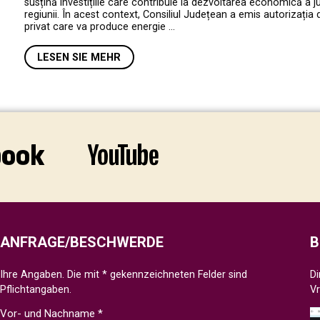
susțină investițiile care contribuie la dezvoltarea economică a jud
regiunii. În acest context, Consiliul Județean a emis autorizația 
privat care va produce energie …
LESEN SIE MEHR
ANFRAGE/BESCHWERDE
B
Ihre Angaben. Die mit * gekennzeichneten Felder sind
Di
Pflichtangaben.
V
Vor- und Nachname *