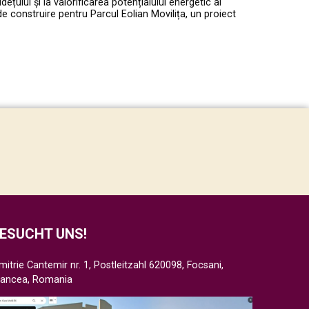
ețului și la valorificarea potențialului energetic al
de construire pentru Parcul Eolian Movilița, un proiect
ESUCHT UNS!
mitrie Cantemir nr. 1, Postleitzahl 620098, Focsani,
rancea, Romania