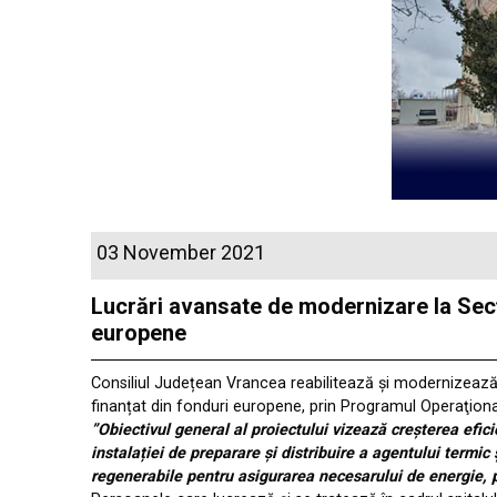
03 November 2021
Lucrări avansate de modernizare la Secț
europene
Consiliul Județean Vrancea reabilitează și modernizează 
finanțat din fonduri europene, prin Programul Operaţional
”Obiectivul general al proiectului vizează creșterea efici
instalației de preparare și distribuire a agentului termic
regenerabile pentru asigurarea necesarului de energie, p