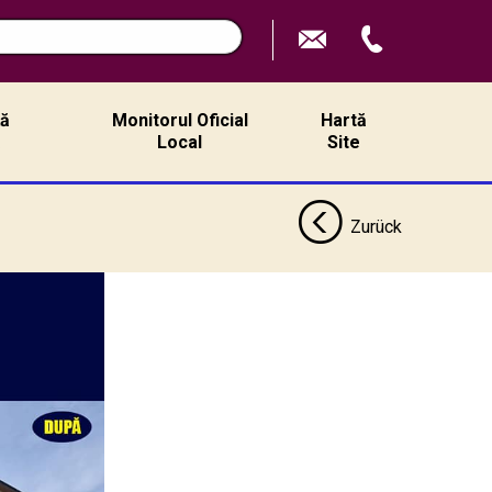
n
ță
Monitorul Oficial
Hartă
ă
Local
Site
Zurück