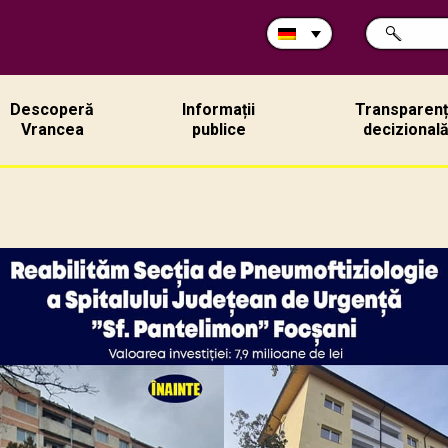
Durchsuche
SUCHE
Sie
die
Site:
Descoperă
Informații
Transparen
Vrancea
publice
decizional