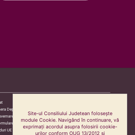
at
era Deputaților
Site-ul Consiliului Judetean folosește
uvernare
module Cookie. Navigând în continuare, vă
ormulare
exprimați acordul asupra folosirii cookie-
duri UE
urilor conform OUG 13/2012 și