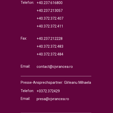
Telefon:
+40.237.616800
+40.237.213057
+40.372.372.407
+40.372.372.411
Fax:
+40.237.212228
+40.372.372.483
+40.372.372.484
Email:
contact@cjvrancea.ro
Presse-Ansprechspartner: Gîrleanu Mihaela
Telefon:
+0372.372429
Email:
presa@cjvrancea.ro